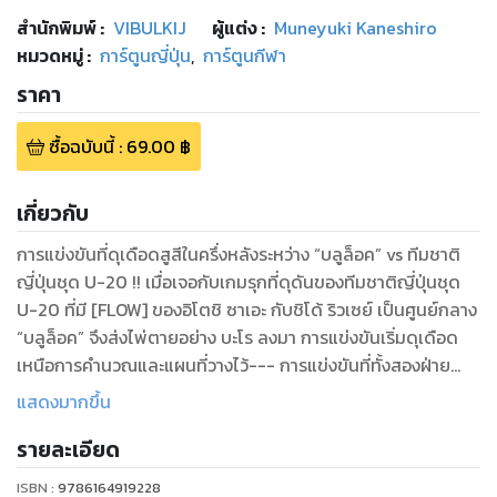
สำนักพิมพ์
:
VIBULKIJ
ผู้แต่ง :
Muneyuki Kaneshiro
หมวดหมู่
:
การ์ตูนญี่ปุ่น
,
การ์ตูนกีฬา
ราคา
ซื้อฉบับนี้
:
69.00
฿
เกี่ยวกับ
การแข่งขันที่ดุเดือดสูสีในครึ่งหลังระหว่าง “บลูล็อค” vs ทีมชาติ
ญี่ปุ่นชุด U-20 !! เมื่อเจอกับเกมรุกที่ดุดันของทีมชาติญี่ปุ่นชุด
U-20 ที่มี [FLOW] ของอิโตชิ ซาเอะ กับชิโด้ ริวเซย์ เป็นศูนย์กลาง
“บลูล็อค” จึงส่งไพ่ตายอย่าง บะโร ลงมา การแข่งขันเริ่มดุเดือด
เหนือการคํานวณและแผนที่วางไว้--- การแข่งขันที่ทั้งสองฝ่าย
ทุ่มเทสุดฝีมือ แต่ละคนมุ่งมั่นจะทําให้เกิด [FLOW] และยกระดับการ
แสดงมากขึ้น
แข่งขันไปสู่ระดับสูง ถือเป็นมิติใหม่ของฟุตบอลญี่ปุ่นอย่างแท้จริง!
รายละเอียด
พวกอิซางิจะสามารถทําลายประตูสู่ยุคสมัยต่อไปได้หรือไม่!? เหล่า
ศูนย์หน้าทยอยปลุกความสามารถขึ้นมาอย่างต่อเนื่อง ผู้เล่นที่แบก
ISBN :
9786164919228