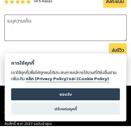
ส่งคะแนน
ให้
5
คะแนน
ส่งรีวิว
การใช้คุกกี้
เราใช้คุกกี้เพื่อให้ทุกคนได้ประสบการณ์การใช้งานที่ดียิ่งขึ้นอ่าน
เพิ่มเติม
คลิก (Privacy Policy) และ (Cookie Policy)
Copyright ©
2026
Storylog Co., Ltd. - สตอรี่ล็อกขอสงวนสิทธิ์ไม่รับผิดชอบ
ต่อผลงานหรือเนื้อหาใดที่อัปโหลดผ่านเว็บไซต์และปรากฏว่าละเมิดสิทธิใน
ยอมรับ
ทรัพย์สินทางปัญญาของบุคคลอื่นหรือขัดต่อกฎหมายและศีลธรรม ดังนั้น ผู้อ่าน
ทุกท่านโปรดใช้วิจารณญาณในการกลั่นกรองด้วยตนเอง และหากท่านพบว่าส่วน
ปรับแต่งคุกกี้
หนึ่งส่วนใดขัดต่อกฎหมายและศีลธรรม กรุณาแจ้งมายังบริษัท เพื่อทีมงานจะได้
ดำเนินการในทันที ทั้งนี้ ทางสตอรี่ล็อกขอสงวนลิขสิทธิ์ตามพระราชบัญญัติ
ลิขสิทธิ์ พ.ศ. 2537 (ฉบับล่าสุด)