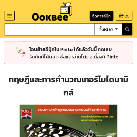
จัดการอีบุ๊ก
(
0
)
ทั้งหมด
โอนย้ายอีบุ๊กไป Pinto ได้แล้ววันนี้ กดเลย
รับทันทีโค้ดลด ซื้อและอ่านได้ต่อเนื่องที่ Pinto
ทฤษฎีและการคำนวณเทอร์โมไดนามิ
กส์