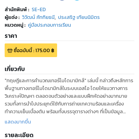
สำนักพิมพ์
:
SE-ED
ผู้แต่ง :
วิวัฒน์ ภัททิยธนี
,
ประเสริฐ เทียนนิมิตร
หมวดหมู่
:
คู่มือประกอบการเรียน
ราคา
ซื้อฉบับนี้
:
175.00
฿
เกี่ยวกับ
"ทฤษฎีและการคำนวณเทอร์โมไดนามิกส์" เล่มนี้ กล่าวถึงหลักการ
พื้นฐานทางเทอร์โมไดนามิกส์ในระบบเอสไอ โดยให้แนวทางการ
วิเคราะห์ปัญหา ตลอดจนตัวอย่างและแบบฝึกหัดอย่างมากมาย
รวมทั้งการนำไปประยุกต์ใช้กับการถ่ายเทความร้อนและเครื่อง
ทำความเย็นเบื้องต้น พร้อมทั้งบรรจุตารางต่างๆ ที่เป็นข้อมูล
ปัจจุบัน เพื่อสะดวกแก่การนำไปใช้และวิเคราะห์ปัญหาต่างๆ ที่
แสดงมากขึ้น
เกี่ยวข้อง เหมาะสำหรับนักศึกษาระดับ ปวส. และระดับปริญญาตรี
รายละเอียด