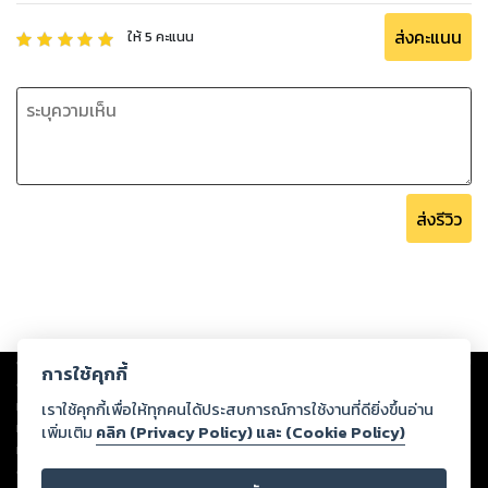
ส่งคะแนน
ให้
5
คะแนน
ส่งรีวิว
Copyright ©
2026
Storylog Co., Ltd. - สตอรี่ล็อกขอสงวนสิทธิ์ไม่รับผิดชอบ
การใช้คุกกี้
ต่อผลงานหรือเนื้อหาใดที่อัปโหลดผ่านเว็บไซต์และปรากฏว่าละเมิดสิทธิใน
ทรัพย์สินทางปัญญาของบุคคลอื่นหรือขัดต่อกฎหมายและศีลธรรม ดังนั้น ผู้อ่าน
เราใช้คุกกี้เพื่อให้ทุกคนได้ประสบการณ์การใช้งานที่ดียิ่งขึ้นอ่าน
ทุกท่านโปรดใช้วิจารณญาณในการกลั่นกรองด้วยตนเอง และหากท่านพบว่าส่วน
เพิ่มเติม
คลิก (Privacy Policy) และ (Cookie Policy)
หนึ่งส่วนใดขัดต่อกฎหมายและศีลธรรม กรุณาแจ้งมายังบริษัท เพื่อทีมงานจะได้
ดำเนินการในทันที ทั้งนี้ ทางสตอรี่ล็อกขอสงวนลิขสิทธิ์ตามพระราชบัญญัติ