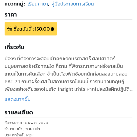
หมวดหมู่
:
เรียนภาษา
,
คู่มือประกอบการเรียน
ราคา
ซื้อฉบับนี้
:
150.00
฿
เกี่ยวกับ
น้องๆ ที่ต้องการจะสอบเข้าคณะอักษรศาสตร์ ศิลปศาสตร์
มนุษยศาสตร์ หรือคณะใด ก็ตาม ที่พิจารณาภาษาฝรั่งเศสเป็น
เกณฑ์ในการคัดเลือก จำเป็นต้องฟิตซ้อมหนักก่อนลงสนามสอบ
PAT 7.1 ภาษาฝรั่งเศส ในสถานการณ์แบบนี้ การทบทวนทฤษฎี
เพียงอย่างเดียวอาจไม่เกิด insight เท่าไร หากไม่ลงมือฝึกปฏิบัติ
จริง ด้วยการทำข้อสอบเยอะๆ
แสดงมากขึ้น
“สอบติดพิชิต PAT 7.1 ภาษาฝรั่งเศส” เน้นเป็นพิเศษในเรื่องการ
รายละเอียด
ทบทวนความรู้ภาษาฝรั่งเศสจากการทำข้อสอบจริง โดยมีคำเฉลย
แบบให้แนวคิดและหลักการที่สามารถนำไปใช้ในการสอบได้ผลชัวร์
วันวางขาย
:
04 พ.ค. 2020
เพื่อเพิ่มทักษะด้าน Grammaire, Vocabulaire, Expressions
จำนวนหน้า
:
206
หน้า
ประเภทไฟล์
:
PDF