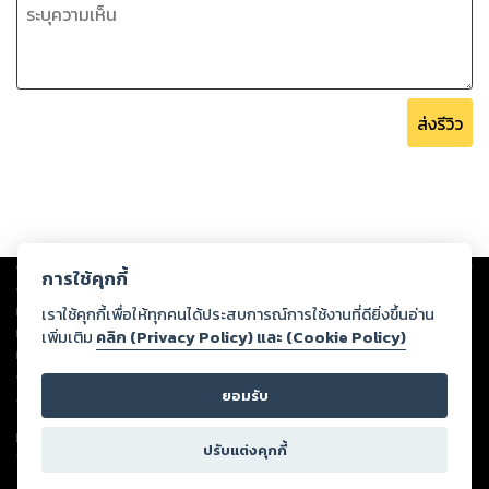
ส่งรีวิว
Copyright ©
2026
Storylog Co., Ltd. - สตอรี่ล็อกขอสงวนสิทธิ์ไม่รับผิดชอบ
การใช้คุกกี้
ต่อผลงานหรือเนื้อหาใดที่อัปโหลดผ่านเว็บไซต์และปรากฏว่าละเมิดสิทธิใน
ทรัพย์สินทางปัญญาของบุคคลอื่นหรือขัดต่อกฎหมายและศีลธรรม ดังนั้น ผู้อ่าน
เราใช้คุกกี้เพื่อให้ทุกคนได้ประสบการณ์การใช้งานที่ดียิ่งขึ้นอ่าน
ทุกท่านโปรดใช้วิจารณญาณในการกลั่นกรองด้วยตนเอง และหากท่านพบว่าส่วน
เพิ่มเติม
คลิก (Privacy Policy) และ (Cookie Policy)
หนึ่งส่วนใดขัดต่อกฎหมายและศีลธรรม กรุณาแจ้งมายังบริษัท เพื่อทีมงานจะได้
ดำเนินการในทันที ทั้งนี้ ทางสตอรี่ล็อกขอสงวนลิขสิทธิ์ตามพระราชบัญญัติ
ยอมรับ
ลิขสิทธิ์ พ.ศ. 2537 (ฉบับล่าสุด)
For support: member@ookbee.com
ปรับแต่งคุกกี้
Version
1.3.17