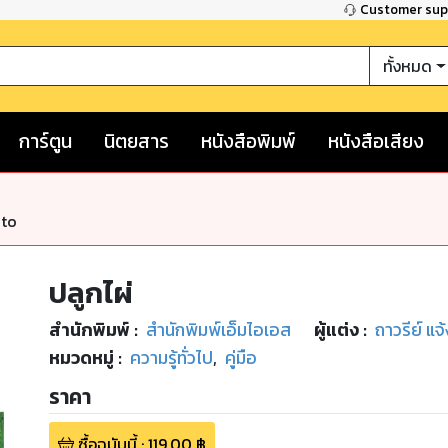
Customer su
ทั้งหมด
การ์ตูน
นิตยสาร
หนังสือพิมพ์
หนังสือเสียง
nto
ปลูกไผ่
สำนักพิมพ์
:
สำนักพิมพ์เอ็มไอเอส
ผู้แต่ง :
ถาวรีย์ แ
หมวดหมู่
:
ความรู้ทั่วไป
,
คู่มือ
ราคา
ซื้อฉบับนี้
:
119.00
฿