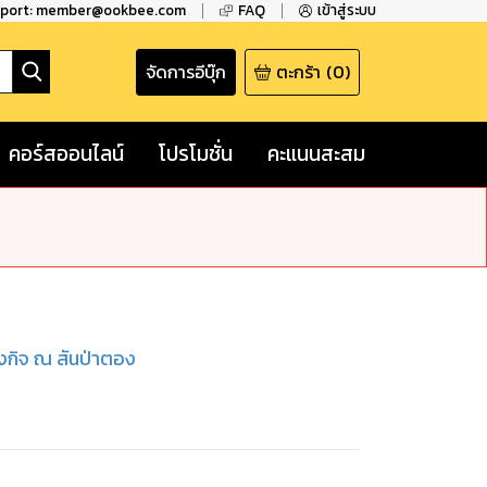
pport: member@ookbee.com
FAQ
เข้าสู่ระบบ
จัดการอีบุ๊ก
ตะกร้า
(
0
)
คอร์สออนไลน์
โปรโมชั่น
คะแนนสะสม
จ้งกิจ ณ สันป่าตอง