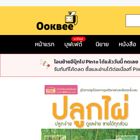
มาใหม่
หน้าแรก
บุฟเฟต์
นิยาย
หนังสือ
โอนย้ายอีบุ๊กไป Pinto ได้แล้ววันนี้ กดเลย
รับทันทีโค้ดลด ซื้อและอ่านได้ต่อเนื่องที่ Pi