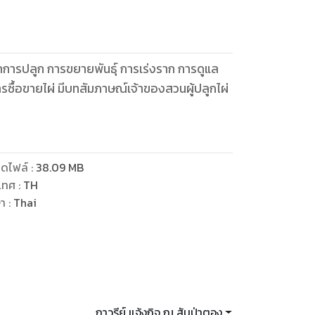
คการปลูก การขยายพันธุ์ การเร่งราก การดูแล
รซื้อขายไผ่ มีบทสัมภาษณ์เจ้าของสวนผู้ปลูกไผ่
ดไฟล์
:
38.09
MB
เทศ
:
TH
ษา
:
Thai
ถาวรีย์ แจ้งกิจ ณ สันป่าตอง