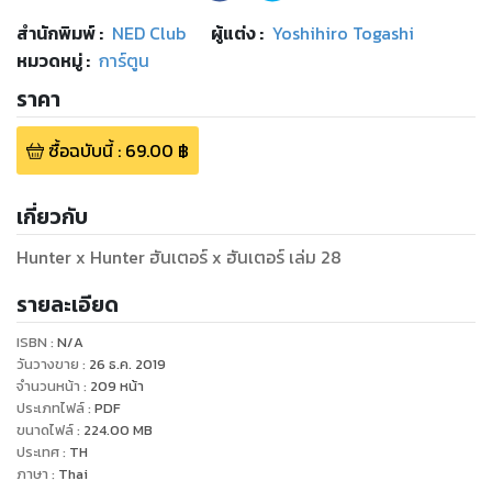
สำนักพิมพ์
:
NED Club
ผู้แต่ง :
Yoshihiro Togashi
หมวดหมู่
:
การ์ตูน
ราคา
ซื้อฉบับนี้
:
69.00
฿
เกี่ยวกับ
Hunter x Hunter ฮันเตอร์ x ฮันเตอร์ เล่ม 28
รายละเอียด
ISBN :
N/A
วันวางขาย
:
26 ธ.ค. 2019
จำนวนหน้า
:
209
หน้า
ประเภทไฟล์
:
PDF
ขนาดไฟล์
:
224.00
MB
ประเทศ
:
TH
ภาษา
:
Thai