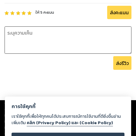
ส่งคะแนน
ให้
5
คะแนน
ส่งรีวิว
Copyright ©
2026
Storylog Co., Ltd. - สตอรี่ล็อกขอสงวนสิทธิ์ไม่รับผิดชอบ
การใช้คุกกี้
ต่อผลงานหรือเนื้อหาใดที่อัปโหลดผ่านเว็บไซต์และปรากฏว่าละเมิดสิทธิใน
ทรัพย์สินทางปัญญาของบุคคลอื่นหรือขัดต่อกฎหมายและศีลธรรม ดังนั้น ผู้อ่าน
เราใช้คุกกี้เพื่อให้ทุกคนได้ประสบการณ์การใช้งานที่ดียิ่งขึ้นอ่าน
ทุกท่านโปรดใช้วิจารณญาณในการกลั่นกรองด้วยตนเอง และหากท่านพบว่าส่วน
เพิ่มเติม
คลิก (Privacy Policy) และ (Cookie Policy)
หนึ่งส่วนใดขัดต่อกฎหมายและศีลธรรม กรุณาแจ้งมายังบริษัท เพื่อทีมงานจะได้
ดำเนินการในทันที ทั้งนี้ ทางสตอรี่ล็อกขอสงวนลิขสิทธิ์ตามพระราชบัญญัติ