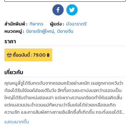
สำนักพิมพ์
:
ทิพากร
ผู้แต่ง :
มัจฉาราตรี
หมวดหมู่
:
นิยายรักผู้ใหญ่
,
นิยายจีน
ราคา
ซื้อฉบับนี้
:
79.00
฿
เกี่ยวกับ
คุณหนูลี่จูได้รับกดดันจากครอบครัวอย่างหนัก เธอถูกคาดหวังว่า
ต้องได้รับใช้องค์ฮ่องเต้ในวัง อีกทั้งดวงชะตาบ่งบอกว่าเธอจะเป็น
ใหญ่ได้รับตำแหน่งฮองเฮา แต่เพราะความเครียดทำให้เธอคิดสั้น
แต่คนสวนประจำจวนแม่ทัพนามว่าจิ้นเค่อได้ช่วยเหลือจนเกิด
ความรัก และการสัมผัสทางกายอันลึกซึ้งก็เกิดขึ้น กระทั่งเธอได้รับ
คัดเลือกให้เข้าไปในวัง ความสัมพันธ์ที่ควรสิ้นสุดลง กลับต้องมี
แสดงมากขึ้น
เหตุให้พบเจอกันอีกครั้ง...