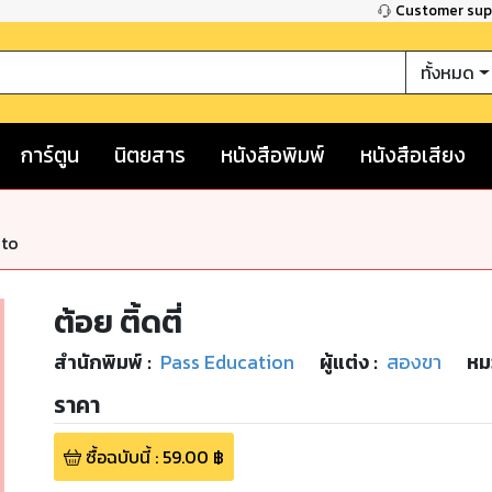
Customer su
ทั้งหมด
การ์ตูน
นิตยสาร
หนังสือพิมพ์
หนังสือเสียง
nto
ต้อย ติ้ดตี่
สำนักพิมพ์
:
Pass Education
ผู้แต่ง :
สองขา
หม
ราคา
ซื้อฉบับนี้
:
59.00
฿