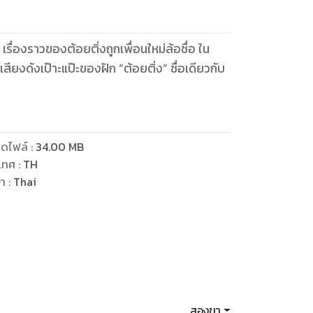
ื่องราวของต้อยติ่งถูกเพื่อนใหม่ล้อชื่อ ใน
สียงดังเป๊าะแป๊ะของฝัก “ต้อยติ่ง” ชื่อเดียวกับ
ดไฟล์
:
34.00
MB
เทศ
:
TH
ษา
:
Thai
สองขา