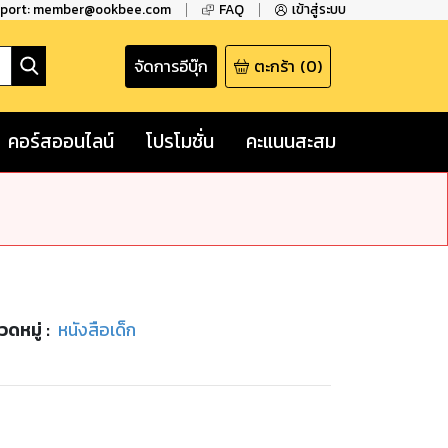
pport: member@ookbee.com
FAQ
เข้าสู่ระบบ
จัดการอีบุ๊ก
ตะกร้า
(
0
)
คอร์สออนไลน์
โปรโมชั่น
คะแนนสะสม
วดหมู่
:
หนังสือเด็ก