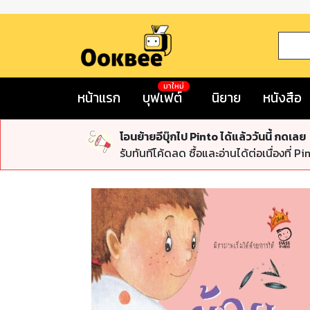
มาใหม่
หน้าแรก
บุฟเฟต์
นิยาย
หนังสือ
โอนย้ายอีบุ๊กไป Pinto ได้แล้ววันนี้ กดเลย
รับทันทีโค้ดลด ซื้อและอ่านได้ต่อเนื่องที่ Pi