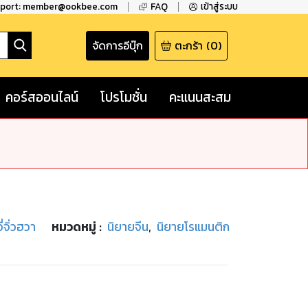
pport: member@ookbee.com
FAQ
เข้าสู่ระบบ
จัดการอีบุ๊ก
ตะกร้า
(
0
)
คอร์สออนไลน์
โปรโมชั่น
คะแนนสะสม
ี่จิ่วฮวา
หมวดหมู่
:
นิยายจีน
,
นิยายโรแมนติก