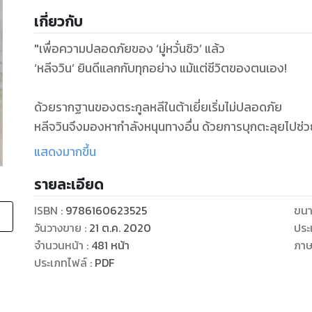
เกี่ยวกับ
"เพื่อความปลอดภัยของ ‘มู่หวั่นชิว’ แล้ว
‘หลีจวิน’ ยินดีแลกกับทุกอย่าง แม้แต่ชีวิตของตนเอง!
ด้วยรากฐานของตระกูลหลีในต้าเยี่ยเริ่มไม่ปลอดภัย
หลีจวินจึงมองหากำลังหนุนทางอื่น ด้วยการบุกตะลุยไปช่วย
กระทั่งได้รับความชอบจนทำให้ ‘เฮยมู่’ กลายเป็นจวิ้นอ๋องแ
แสดงมากขึ้น
แม้แต่อิงอ๋องหรือใครก็ไม่อาจแตะต้อง ‘โรงธูปไป่เยี่ย’ ของมู
รายละเอียด
แต่อิงอ๋องยังคงไม่รามือ เขาส่ง ‘จั่วเฟิง’ ให้มาเป็นเจ้าเมือ
ISBN :
9786160623525
ขนา
ทำให้เครื่องหอมของร้านหลีจี้ไม่อาจขายออกไป
วันวางขาย
:
21 ต.ค. 2020
ประ
ทางเดียวที่จะระบายของเหล่านี้ออกไปได้คือเขาต้องชิงกิจ
จำนวนหน้า
:
481
หน้า
ภา
ประเภทไฟล์
:
PDF
ทว่าองค์หญิงชิงหวั่นที่เป็นทูตของแคว้นเฉินกลับยื่นข้อเสน
เขาจะได้หน้าที่นี้ไปก็ต่อเมื่อแต่งงานกับนางเท่านั้น! "