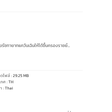
รัชทายาทแคว้นเฉินให้ได้ขึ้นครองราชย์
ห่งแคว้นเฉิน
่หวั่นชิวได้อีก
งต้าเยี่ยคนใหม่
ดไฟล์
:
29.25
MB
เทศ
:
TH
การนำเข้าเครื่องหอมของแคว้นเฉินมาให้ได้
ษา
:
Thai
อมาว่า...