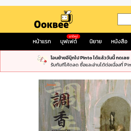
มาใหม่
หน้าแรก
บุฟเฟต์
นิยาย
หนังสือ
โอนย้ายอีบุ๊กไป Pinto ได้แล้ววันนี้ กดเลย
รับทันทีโค้ดลด ซื้อและอ่านได้ต่อเนื่องที่ Pi