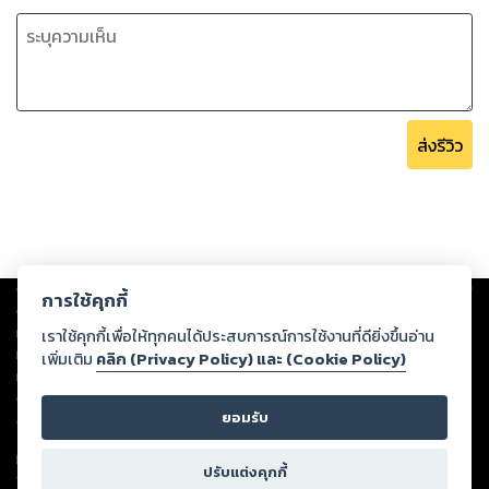
ส่งรีวิว
Copyright ©
2026
Storylog Co., Ltd. - สตอรี่ล็อกขอสงวนสิทธิ์ไม่รับผิดชอบ
การใช้คุกกี้
ต่อผลงานหรือเนื้อหาใดที่อัปโหลดผ่านเว็บไซต์และปรากฏว่าละเมิดสิทธิใน
ทรัพย์สินทางปัญญาของบุคคลอื่นหรือขัดต่อกฎหมายและศีลธรรม ดังนั้น ผู้อ่าน
เราใช้คุกกี้เพื่อให้ทุกคนได้ประสบการณ์การใช้งานที่ดียิ่งขึ้นอ่าน
ทุกท่านโปรดใช้วิจารณญาณในการกลั่นกรองด้วยตนเอง และหากท่านพบว่าส่วน
เพิ่มเติม
คลิก (Privacy Policy) และ (Cookie Policy)
หนึ่งส่วนใดขัดต่อกฎหมายและศีลธรรม กรุณาแจ้งมายังบริษัท เพื่อทีมงานจะได้
ดำเนินการในทันที ทั้งนี้ ทางสตอรี่ล็อกขอสงวนลิขสิทธิ์ตามพระราชบัญญัติ
ยอมรับ
ลิขสิทธิ์ พ.ศ. 2537 (ฉบับล่าสุด)
For support: member@ookbee.com
ปรับแต่งคุกกี้
Version
1.3.17