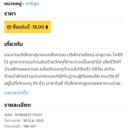
หมวดหมู่
:
การ์ตูน
ราคา
ซื้อฉบับนี้
:
55.00
฿
เกี่ยวกับ
ประธานบริษัทอาสุมายะเภสัชกรรม บริษัทรายใหญ่ อาสุมายะ โคอิจิ
โร่ ถูกฆาตกรรมโดนยิงด้วยวัตถุที่คาดว่าจะเป็นหน้าไม้ เสียชีวิตที่
บ้านพักของเขาเอง หลังเกิดเหตุตำรวจได้จับตัว นิชิจิน อากิระ
หัวหน้าฝ่ายต่างประเทศของบริษัทในฐานะผู้ต้องสงสัย คนเดียวที่
อยู่ในที่เกิดเหตุ ชิราได มาซาโยชิ ที่ปรึกษากฎหมายพยายามช่วย
เหลือนิชิจินด้วยการจัดทำรายการทีวีเพื่อไขความจริงในคดีนี้ให้
แสดงมากขึ้น
กระจ่าง โดยจ้างคนมาเล่นตามบทที่ชิราได้เป็นผู้เขียนขึ้นจากการ
รายละเอียด
บันทึกพฤติกรรมของผู้ต้องสงสัยอีก 4 คน ที่อยู่ในวันเกิดเหตุ เพื่อ
จำลองเหตุการณ์ที่เกิดขึ้น บังเอิญกลุ่มคนที่ถูกจ้างมานั้นมีโทมะ
ISBN :
9786163773227
และคานะรวมอยู่ด้วย การพิสูจน์หาความจริงของคดีด้วยวิธีจำลอง
วันวางขาย
:
30 มิ.ย. 2021
เหตุได้เริ่มต้นขึ้นแล้ว...
จำนวนหน้า
:
196
หน้า