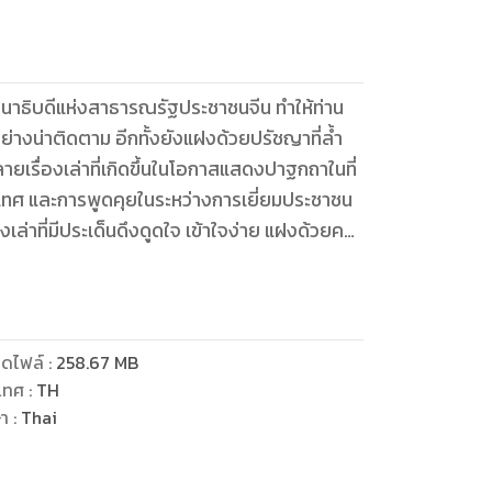
ระธานาธิบดีแห่งสาธารณรัฐประชาชนจีน ทำให้ท่าน
ด้อย่างน่าติดตาม อีกทั้งยังแฝงด้วยปรัชญาที่ล้ำ
ายเรื่องเล่าที่เกิดขึ้นในโอกาสแสดงปาฐกถาในที่
เทศ และการพูดคุยในระหว่างการเยี่ยมประชาชน
องเล่าที่มีประเด็นดึงดูดใจ เข้าใจง่าย แฝงด้วยคติ
ิดแรงบันดาลใจที่ไม่ว่าใครก็ตามที่มีโอกาสได้อ่าน
น
าใจ ยิ่งทำความเข้าใจ ก็ยิ่งกระจ่างแจ้ง เปรียบเสมือน
อ่าน
ดไฟล์
:
258.67
MB
เทศ
:
TH
ษา
:
Thai