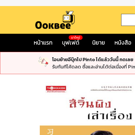
มาใหม่
หน้าแรก
บุฟเฟต์
นิยาย
หนังสือ
โอนย้ายอีบุ๊กไป Pinto ได้แล้ววันนี้ กดเลย
รับทันทีโค้ดลด ซื้อและอ่านได้ต่อเนื่องที่ Pi