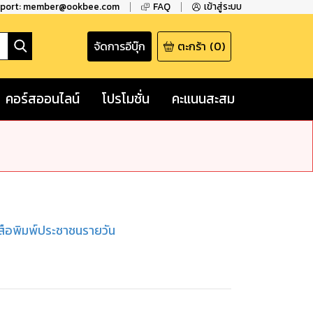
pport: member@ookbee.com
FAQ
เข้าสู่ระบบ
จัดการอีบุ๊ก
ตะกร้า
(
0
)
คอร์สออนไลน์
โปรโมชั่น
คะแนนสะสม
สือพิมพ์ประชาชนรายวัน