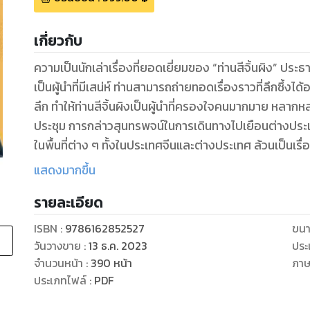
เกี่ยวกับ
ความเป็นนักเล่าเรื่องที่ยอดเยี่ยมของ “ท่านสีจิ้นผิง” ป
เป็นผู้นำที่มีเสน่ห์ ท่านสามารถถ่ายทอดเรื่องราวที่ลึกซึ้งไ
ลึก ทำให้ท่านสีจิ้นผิงเป็นผู้นำที่ครองใจคนมากมาย หลากหล
ประชุม การกล่าวสุนทรพจน์ในการเดินทางไปเยือนต่างประ
ในพื้นที่ต่าง ๆ ทั้งในประเทศจีนและต่างประเทศ ล้วนเป็นเรื่
อันลึกซึ้ง เต็มไปด้วยความลุ่มลึกของภูมิปัญญาจีน ก่อให้เก
แสดงมากขึ้น
สามารถนำไปต่อยอดและปรับใช้ในการดำเนินชีวิตประจำวั
รายละเอียด
“สีจิ้นผิงเล่าเรื่อง” จึงเป็นหนังสือที่ ... ยิ่งอ่าน ก็ยิ่งเข้
มรดกทางภูมิปัญญา เป็นหนังสืออีกเล่มหนึ่งที่ใคร ๆ ก็ควร
ISBN :
9786162852527
ขนา
วันวางขาย
:
13 ธ.ค. 2023
ประ
จำนวนหน้า
:
390
หน้า
ภา
ประเภทไฟล์
:
PDF