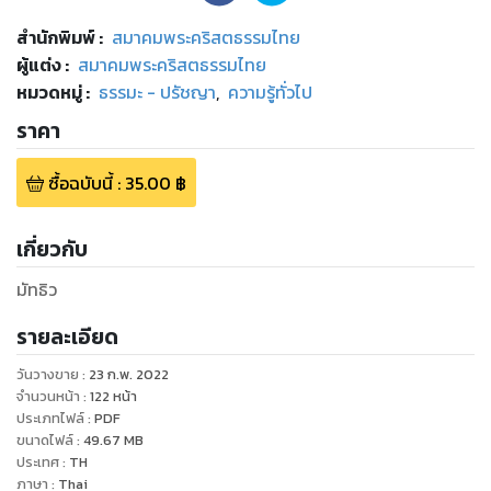
สำนักพิมพ์
:
สมาคมพระคริสตธรรมไทย
ผู้แต่ง :
สมาคมพระคริสตธรรมไทย
หมวดหมู่
:
ธรรมะ - ปรัชญา
,
ความรู้ทั่วไป
ราคา
ซื้อฉบับนี้
:
35.00
฿
เกี่ยวกับ
มัทธิว
รายละเอียด
วันวางขาย
:
23 ก.พ. 2022
จำนวนหน้า
:
122
หน้า
ประเภทไฟล์
:
PDF
ขนาดไฟล์
:
49.67
MB
ประเทศ
:
TH
ภาษา
:
Thai