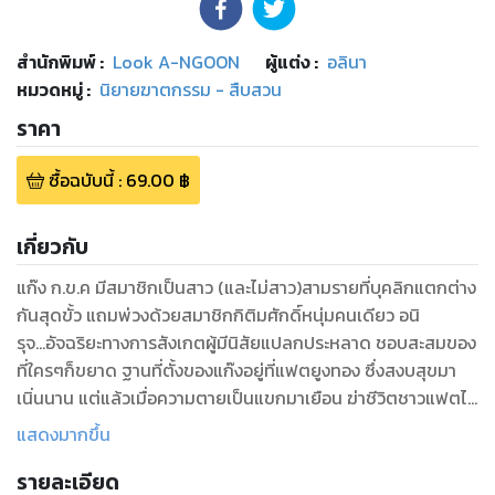
สำนักพิมพ์
:
Look A-NGOON
ผู้แต่ง :
อลินา
หมวดหมู่
:
นิยายฆาตกรรม - สืบสวน
ราคา
ซื้อฉบับนี้
:
69.00
฿
เกี่ยวกับ
แก๊ง ก.ข.ค มีสมาชิกเป็นสาว (และไม่สาว)สามรายที่บุคลิกแตกต่าง
กันสุดขั้ว แถมพ่วงด้วยสมาชิกกิติมศักดิ์หนุ่มคนเดียว อนิ
รุจ...อัจฉริยะทางการสังเกตผู้มีนิสัยแปลกประหลาด ชอบสะสมของ
ที่ใครๆก็ขยาด ฐานที่ตั้งของแก๊งอยู่ที่แฟตยูงทอง ซึ่งสงบสุขมา
เนิ่นนาน แต่แล้วเมื่อความตายเป็นแขกมาเยือน ฆ่าชีวิตชาวแฟตไป
ทีละรายอย่างน่าสงสัย แถมยังเฉียดกรายมาใกล้สมาชิกแก๊ง มีหรือ
แสดงมากขึ้น
สาวกอย่างเกวลินจะนิ่งเฉยได้ หล่อนจึงต้องร่วมมือกับนายตำรวจ
รายละเอียด
หน้าขาวเคราเขียวราวพระเอกละคร ที่คอยจ้องจับผิดสาวๆ(และไม่