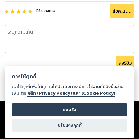
ส่งคะแนน
ให้
5
คะแนน
ส่งรีวิว
การใช้คุกกี้
เราใช้คุกกี้เพื่อให้ทุกคนได้ประสบการณ์การใช้งานที่ดียิ่งขึ้นอ่าน
เพิ่มเติม
คลิก (Privacy Policy) และ (Cookie Policy)
Copyright ©
2026
Storylog Co., Ltd. - สตอรี่ล็อกขอสงวนสิทธิ์ไม่รับผิดชอบ
ต่อผลงานหรือเนื้อหาใดที่อัปโหลดผ่านเว็บไซต์และปรากฏว่าละเมิดสิทธิใน
ยอมรับ
ทรัพย์สินทางปัญญาของบุคคลอื่นหรือขัดต่อกฎหมายและศีลธรรม ดังนั้น ผู้อ่าน
ทุกท่านโปรดใช้วิจารณญาณในการกลั่นกรองด้วยตนเอง และหากท่านพบว่าส่วน
ปรับแต่งคุกกี้
หนึ่งส่วนใดขัดต่อกฎหมายและศีลธรรม กรุณาแจ้งมายังบริษัท เพื่อทีมงานจะได้
ดำเนินการในทันที ทั้งนี้ ทางสตอรี่ล็อกขอสงวนลิขสิทธิ์ตามพระราชบัญญัติ