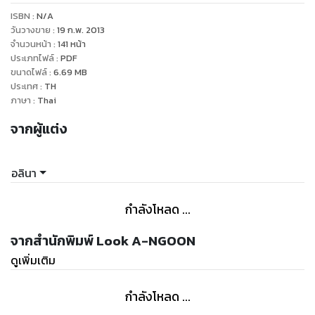
สาว)ของแก๊ง ไล่ล่าหาฆาตกรก่อนมันจะลงมือครั้งต่อไป
ISBN :
N/A
วันวางขาย
:
19 ก.พ. 2013
จำนวนหน้า
:
141
หน้า
ประเภทไฟล์
:
PDF
ขนาดไฟล์
:
6.69
MB
ประเทศ
:
TH
ภาษา
:
Thai
จากผู้แต่ง
อลินา
กำลังโหลด ...
จากสำนักพิมพ์ Look A-NGOON
ดูเพิ่มเติม
กำลังโหลด ...