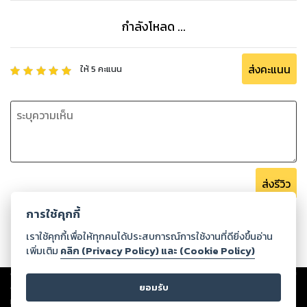
กำลังโหลด ...
ส่งคะแนน
ให้
5
คะแนน
ส่งรีวิว
การใช้คุกกี้
เราใช้คุกกี้เพื่อให้ทุกคนได้ประสบการณ์การใช้งานที่ดียิ่งขึ้นอ่าน
เพิ่มเติม
คลิก (Privacy Policy) และ (Cookie Policy)
Copyright ©
2026
Storylog Co., Ltd. - สตอรี่ล็อกขอสงวนสิทธิ์ไม่รับผิดชอบ
ต่อผลงานหรือเนื้อหาใดที่อัปโหลดผ่านเว็บไซต์และปรากฏว่าละเมิดสิทธิใน
ยอมรับ
ทรัพย์สินทางปัญญาของบุคคลอื่นหรือขัดต่อกฎหมายและศีลธรรม ดังนั้น ผู้อ่าน