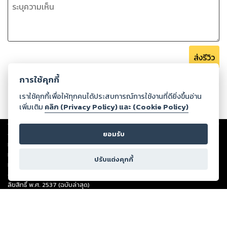
ส่งรีวิว
การใช้คุกกี้
เราใช้คุกกี้เพื่อให้ทุกคนได้ประสบการณ์การใช้งานที่ดียิ่งขึ้นอ่าน
เพิ่มเติม
คลิก (Privacy Policy) และ (Cookie Policy)
Copyright ©
2026
Storylog Co., Ltd. - สตอรี่ล็อกขอสงวนสิทธิ์ไม่รับผิดชอบ
ต่อผลงานหรือเนื้อหาใดที่อัปโหลดผ่านเว็บไซต์และปรากฏว่าละเมิดสิทธิใน
ยอมรับ
ทรัพย์สินทางปัญญาของบุคคลอื่นหรือขัดต่อกฎหมายและศีลธรรม ดังนั้น ผู้อ่าน
ทุกท่านโปรดใช้วิจารณญาณในการกลั่นกรองด้วยตนเอง และหากท่านพบว่าส่วน
ปรับแต่งคุกกี้
หนึ่งส่วนใดขัดต่อกฎหมายและศีลธรรม กรุณาแจ้งมายังบริษัท เพื่อทีมงานจะได้
ดำเนินการในทันที ทั้งนี้ ทางสตอรี่ล็อกขอสงวนลิขสิทธิ์ตามพระราชบัญญัติ
ลิขสิทธิ์ พ.ศ. 2537 (ฉบับล่าสุด)
For support: member@ookbee.com
Version
1.3.17