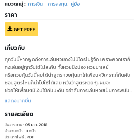
หมวดหมู่
:
การเงิน - การลงทุน
,
คู่มือ
ราคา
GET FREE
เกี่ยวกับ
ทุกวันนี้หากพูดถึงการเล่นหวยคงไม่มีใครไม่รู้จัก เพราะพวกเราก็
คงเล่นอยู่ทุกวันใช่ไม่ละคับ ทั้งหวยปิงปอง หวยมาเลย์
หรือหวยหุ้นวันนี้ผมได้นำสูตรหวยหุ้นมาให้เพื่อนๆวิเคราะห์กันคับ
ชอบสูตรไหนก็นำไปใช้ได้เลย หวังว่าสูตรหวยหุ้นผมจะ
ช่วยให้เพื่อนๆมีเงินใช้กันนะคับ อย่าลืมการเล่นหวยเป็นการพนัน
ชนิดหนึ่งเล่นแค่พอประมาณนะคับ ได้เงินแล้วก็แบ่งไป
แสดงมากขึ้น
รายละเอียด
วันวางขาย
:
05 ม.ค. 2018
จำนวนหน้า
:
11
หน้า
ประเภทไฟล์
:
PDF