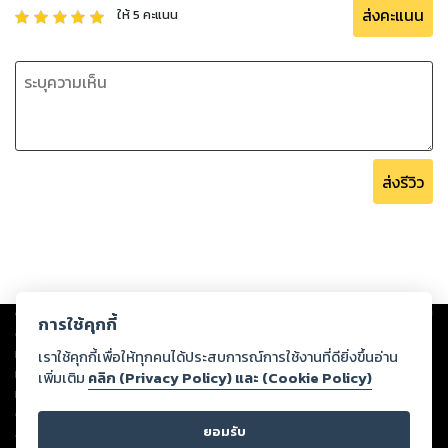
ส่งคะแนน
ให้
5
คะแนน
#การป้องกันย่อมดีกว่าการรักษา
หนังสือเล่มนี้ คุณหมอหวงฉวินเย่า แพทย์ผู้เชี่ยวชาญชาวไต้หวัน
ได้นำเสนอสิ่งที่ควรสังเกต ระวัง และปรับเปลี่ยน ทั้งหมด 3 ด้าน
คือ
-พฤติกรรมการใช้ชีวิต
ส่งรีวิว
-อาหารการกิน
-การออกกำลังกาย
ด้วยความตั้งใจที่จะช่วยให้ผู้อ่านหันกลับมาดูแลสุขภาพของหลอด
เลือดอีกครั้ง เพื่อที่จะห่างไกลจากโรคหัวใจและหลอดเลือด และ
เพื่อการมีอายุยืนยาวอย่างมีสุขภาพดี
Copyright ©
2026
Storylog Co., Ltd. - สตอรี่ล็อกขอสงวนสิทธิ์ไม่รับผิดชอบ
จำนวน 160 หน้า
การใช้คุกกี้
ต่อผลงานหรือเนื้อหาใดที่อัปโหลดผ่านเว็บไซต์และปรากฏว่าละเมิดสิทธิใน
ทรัพย์สินทางปัญญาของบุคคลอื่นหรือขัดต่อกฎหมายและศีลธรรม ดังนั้น ผู้อ่าน
เราใช้คุกกี้เพื่อให้ทุกคนได้ประสบการณ์การใช้งานที่ดียิ่งขึ้นอ่าน
ทุกท่านโปรดใช้วิจารณญาณในการกลั่นกรองด้วยตนเอง และหากท่านพบว่าส่วน
เพิ่มเติม
คลิก (Privacy Policy) และ (Cookie Policy)
หนึ่งส่วนใดขัดต่อกฎหมายและศีลธรรม กรุณาแจ้งมายังบริษัท เพื่อทีมงานจะได้
ดำเนินการในทันที ทั้งนี้ ทางสตอรี่ล็อกขอสงวนลิขสิทธิ์ตามพระราชบัญญัติ
ยอมรับ
ลิขสิทธิ์ พ.ศ. 2537 (ฉบับล่าสุด)