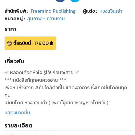
สำนักพิมพ์
:
Freemind Publishing
ผู้แต่ง :
หวงฉวินเย่า
หมวดหมู่
:
สุขภาพ - ความงาม
ราคา
ซื้อฉบับนี้
:
179.00
฿
เกี่ยวกับ
✅ หลอดเลือดหัวใจ รู้ไว้! ก่อนจะสาย ✅
*** หนังสือที่ทุกคนควรอ่าน ***
เพื่อหนีห่างจาก #ภัยใกล้ตัวที่ไม่แสดงอาการ ซึ่งเกิดขึ้นได้กับทุก
คน
เขียนโดย หวงฉวินเย่า (แพทย์ผู้เชี่ยวชาญชาวไต้หวัน)
แปลโดย ชาญ ธนประกอบ
แสดงมากขึ้น
……
รายละเอียด
ด้วยลักษณะของสังคมที่เปลี่ยนไป