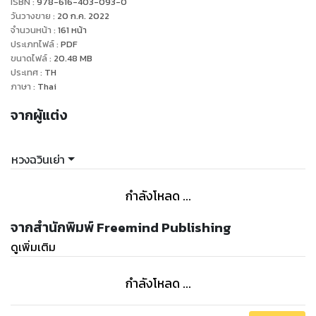
ISBN :
978-616-403-093-0
#โรคหัวใจและหลอดเลือด กลายเป็นโรคสมัยใหม่ของคนยุค
วันวางขาย
:
20 ก.ค. 2022
ปัจจุบัน
จำนวนหน้า
:
161
หน้า
ประเภทไฟล์
:
PDF
นอกจากปัจจัยด้านพันธุกรรมและอายุซึ่งเป็นปัจจัยที่เราควบคุมไม่
ขนาดไฟล์
:
20.48
MB
ได้
ประเทศ
:
TH
“พฤติกรรมการใช้ชีวิต” มีความเกี่ยวข้องกับโรคหัวใจและหลอด
ภาษา
:
Thai
เลือดค่อนข้างมาก
จากผู้แต่ง
ในช่วงหลายปีมานี้ มีหนุ่มสาวจำนวนไม่น้อยที่หลอดเลือดมีระดับ
ความเสื่อมพอๆ กับผู้สูงวัย
พฤติกรรมเหล่านี้ เช่น การตกอยู่ในภาวะเครียดและวิตกกังวลเป็น
หวงฉวินเย่า
ระยะเวลานาน การดื่มกินที่ไม่บันยะบันยัง กินของมันๆ กินรสเค็ม
มากเกินไป ไม่ได้รับสารอาหารอย่างสมดุล นอนดึก สูบบุหรี่ ดื่ม
กำลังโหลด ...
แอลกอฮอล์ อ้วนเกิน โรคสามสูง (ความดันสูง ไขมันในเลือดสูง
น้ำตาลในเลือดสูง) และการออกกำลังกายที่ไม่เพียงพอ ล้วนเป็น
จากสำนักพิมพ์ Freemind Publishing
ปัจจัยเสี่ยงต่อสุขภาพหลอดเลือดทั้งสิ้น … ซึ่งหลอดเลือดอุดตัน
ดูเพิ่มเติม
ในระยะแรกเริ่มมักไม่ปรากฏอาการ กว่าจะแสดงอาการก็มักจะอุด
ตันไปมากกว่าครึ่งแล้ว
กำลังโหลด ...
แต่ข่าวดีก็คือ โรคที่เกี่ยวกับหลอดเลือด เราสามารถควบคุมปัจจัย
เสี่ยงเพื่อให้ห่างไกล หรือชะลอการคุกคามของมันได้!!