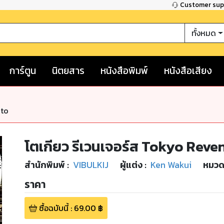
Customer su
ทั้งหมด
การ์ตูน
นิตยสาร
หนังสือพิมพ์
หนังสือเสียง
nto
โตเกียว รีเวนเจอร์ส Tokyo Reven
สำนักพิมพ์
:
VIBULKIJ
ผู้แต่ง :
Ken Wakui
หมวดห
ราคา
ซื้อฉบับนี้
:
69.00
฿