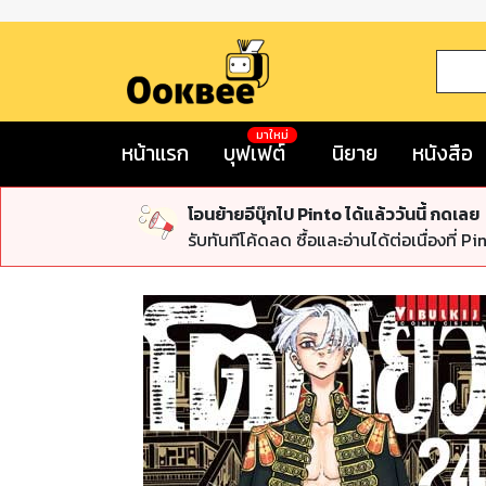
มาใหม่
หน้าแรก
บุฟเฟต์
นิยาย
หนังสือ
โอนย้ายอีบุ๊กไป Pinto ได้แล้ววันนี้ กดเลย
รับทันทีโค้ดลด ซื้อและอ่านได้ต่อเนื่องที่ Pi