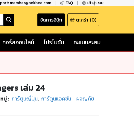
pport: member@ookbee.com
FAQ
เข้าสู่ระบบ
จัดการอีบุ๊ก
ตะกร้า
(
0
)
คอร์สออนไลน์
โปรโมชั่น
คะแนนสะสม
gers เล่ม 24
มู่
:
การ์ตูนญี่ปุ่น
,
การ์ตูนแอคชัน - ผจญภัย