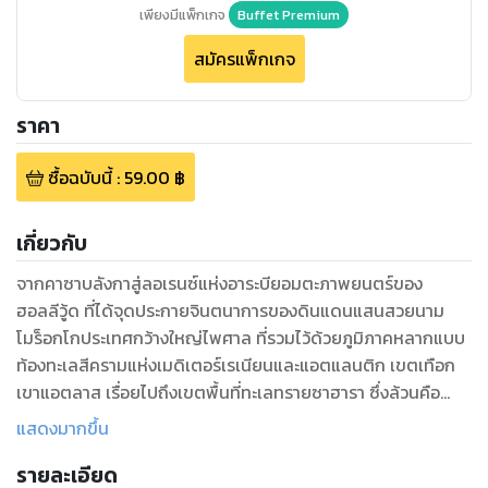
เพียงมีแพ็กเกจ
Buffet Premium
สมัครแพ็กเกจ
ราคา
ซื้อฉบับนี้
:
59.00
฿
เกี่ยวกับ
จากคาซาบลังกาสู่ลอเรนซ์แห่งอาระบียอมตะภาพยนตร์ของ
ฮอลลีวู้ด ที่ได้จุดประกายจินตนาการของดินแดนแสนสวยนาม
โมร็อกโกประเทศกว้างใหญ่ไพศาล ที่รวมไว้ด้วยภูมิภาคหลากแบบ
ท้องทะเลสีครามแห่งเมดิเตอร์เรเนียนและแอตแลนติก เขตเทือก
เขาแอตลาส เรื่อยไปถึงเขตพื้นที่ทะเลทรายซาฮารา ซึ่งล้วนคือ
เสน่ห์ที่ตรึงใจนักเดินทางยามได้เยือน คู่มือนักเดินทางฉบับพกพา
แสดงมากขึ้น
โมร็อกโก คือคู่มือเดินทางที่จะพาคนเดินทางไปรู้จักเมืองโมร็อกโก
รายละเอียด
กันแบบครอบคลุม พื้นหลังทางประวัติศาสตร์ของชนชาวเบอร์เบอะ