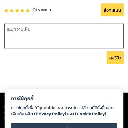
ส่งคะแนน
ให้
5
คะแนน
ส่งรีวิว
Copyright ©
2026
Storylog Co., Ltd. - สตอรี่ล็อกขอสงวนสิทธิ์ไม่รับผิดชอบ
การใช้คุกกี้
ต่อผลงานหรือเนื้อหาใดที่อัปโหลดผ่านเว็บไซต์และปรากฏว่าละเมิดสิทธิใน
ทรัพย์สินทางปัญญาของบุคคลอื่นหรือขัดต่อกฎหมายและศีลธรรม ดังนั้น ผู้อ่าน
เราใช้คุกกี้เพื่อให้ทุกคนได้ประสบการณ์การใช้งานที่ดียิ่งขึ้นอ่าน
ทุกท่านโปรดใช้วิจารณญาณในการกลั่นกรองด้วยตนเอง และหากท่านพบว่าส่วน
เพิ่มเติม
คลิก (Privacy Policy) และ (Cookie Policy)
หนึ่งส่วนใดขัดต่อกฎหมายและศีลธรรม กรุณาแจ้งมายังบริษัท เพื่อทีมงานจะได้
ดำเนินการในทันที ทั้งนี้ ทางสตอรี่ล็อกขอสงวนลิขสิทธิ์ตามพระราชบัญญัติ