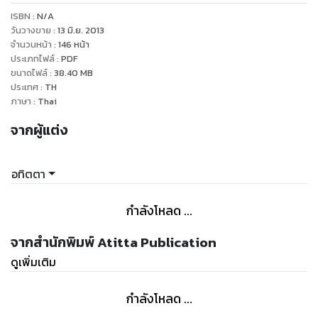
ที่อพยพมายังดินแดนนี้เมื่อหลายพันปีก่อน บวกรวมกันรูปแบบวิถี
ISBN :
N/A
ชีวิตพื้นเมืองที่มีสีสัน อีกทั้งความเอกอุของสถาปัตยกรรม
วันวางขาย
:
13 มิ.ย. 2013
โมร็อกโกกันที่ได้การยอมรับว่างดงามอย่างที่สุด นอกจากนี้ยังมี
จำนวนหน้า
:
146
หน้า
ประเภทไฟล์
:
PDF
ข้อมูลการเดินทางและที่พักบอกเล่าไว้อย่างครบถ้วน จึงเป็นข้อมูล
ขนาดไฟล์
:
38.40
MB
ที่เหมาะพกพายามเดินทาง
ประเทศ
:
TH
ภาษา
:
Thai
จากผู้แต่ง
อทิตตา
กำลังโหลด ...
จากสำนักพิมพ์ Atitta Publication
ดูเพิ่มเติม
กำลังโหลด ...