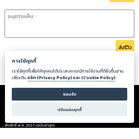
ส่งรีวิว
การใช้คุกกี้
เราใช้คุกกี้เพื่อให้ทุกคนได้ประสบการณ์การใช้งานที่ดียิ่งขึ้นอ่าน
เพิ่มเติม
คลิก (Privacy Policy) และ (Cookie Policy)
Copyright ©
2026
Storylog Co., Ltd. - สตอรี่ล็อกขอสงวนสิทธิ์ไม่รับผิดชอบ
ต่อผลงานหรือเนื้อหาใดที่อัปโหลดผ่านเว็บไซต์และปรากฏว่าละเมิดสิทธิใน
ยอมรับ
ทรัพย์สินทางปัญญาของบุคคลอื่นหรือขัดต่อกฎหมายและศีลธรรม ดังนั้น ผู้อ่าน
ทุกท่านโปรดใช้วิจารณญาณในการกลั่นกรองด้วยตนเอง และหากท่านพบว่าส่วน
ปรับแต่งคุกกี้
หนึ่งส่วนใดขัดต่อกฎหมายและศีลธรรม กรุณาแจ้งมายังบริษัท เพื่อทีมงานจะได้
ดำเนินการในทันที ทั้งนี้ ทางสตอรี่ล็อกขอสงวนลิขสิทธิ์ตามพระราชบัญญัติ
ลิขสิทธิ์ พ.ศ. 2537 (ฉบับล่าสุด)
For support: member@ookbee.com