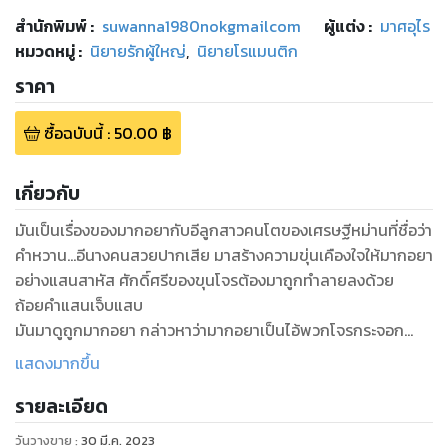
สำนักพิมพ์
:
suwanna1980nokgmailcom
ผู้แต่ง :
มาศอุไร
หมวดหมู่
:
นิยายรักผู้ใหญ่
,
นิยายโรแมนติก
ราคา
ซื้อฉบับนี้
:
50.00
฿
เกี่ยวกับ
มันเป็นเรื่องของมากอยากับอีลูกสาวคนโตของเศรษฐีหม่านที่ชื่อว่า
คำหวาน...อีนางคนสวยปากเสีย มาสร้างความขุ่นเคืองใจให้มากอยา
อย่างแสนสาหัส ศักดิ์ศรีของขุนโจรต้องมาถูกทำลายลงด้วย
ถ้อยคำแสนเจ็บแสบ
มันมาดูถูกมากอยา กล่าวหาว่ามากอยาเป็นไอ้พวกโจรกระจอก
ไหนเลยจะมีปัญญาหาเมียฐานะสูงส่งได้อย่างตัวมัน...ถ้ามากอยา
แสดงมากขึ้น
อยากได้เมียดีๆ ก็ให้หัดตักน้ำใส่กะโหลกชะโงกดูเงาตัวเองเสียบ้าง
รายละเอียด
ผู้หญิงดีๆที่ไหนเขาจะมองไอ้โจรชาติชั่วว่าเป็นเทพบุตร มีแต่เรื่อง
เพ้อฝันทั้งเพ...เป็นใครมาได้ยินก็ต้องโกรธจนควันออกหูกันบ้างจริง
วันวางขาย
:
30 มี.ค. 2023