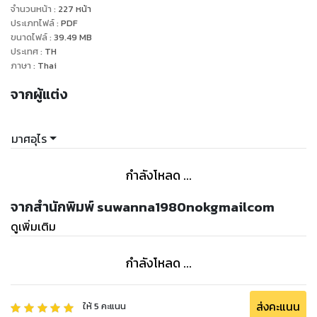
ไหม? และมากอยาก็ได้ยินชัดเต็มสองหู
จำนวนหน้า
:
227
หน้า
ประเภทไฟล์
:
PDF
ขนาดไฟล์
:
39.49
MB
---------------------------------
ประเทศ
:
TH
คำโปรย...
ภาษา
:
Thai
โจรหนุ่มหัวเราะร่วน แกล้งจนคลายสนุก ก่อนจะรวบข้อมือเล็ก
จากผู้แต่ง
บอบบาง รัดรวมกันไว้ด้วยมือข้างเดียว ส่วนอีกข้างเขาจัดการ
กระชากอาภรณ์ของอีสาวชาวเมืองราหูจนขาดวิ่น หลุดออกทั้งส่วน
บนส่วนล่าง เหลือไว้เพียงชั้นในตัวจิ๋ว...
มาศอุไร
ผิวขาวลออราวกับหยวกกล้วยปรากฏโฉมต่อหน้าขุนโจรเด่นชัด
มากอยายิ้มพราว แลบลิ้นเลียรอบปากแห้งผาก หรี่สายตาคมกล้าม
กำลังโหลด ...
องเรือนร่างที่มีส่วนเว้าส่วนโค้งรับกันอย่างพอเหมาะพอเจาะ
*************************
จากสำนักพิมพ์ suwanna1980nokgmailcom
ดูเพิ่มเติม
หมายเหตุ...
นิยายเรื่องนี้แต่งขึ้นจากจินตนาการของนักเขียนเอง ทั้งชื่อตัว
กำลังโหลด ...
ละครหรือสถานที่ไม่มีอยู่จริง...
ส่งคะแนน
ให้
5
คะแนน