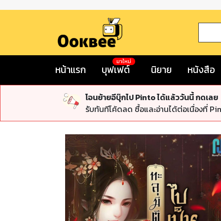
มาใหม่
หน้าแรก
บุฟเฟต์
นิยาย
หนังสือ
โอนย้ายอีบุ๊กไป Pinto ได้แล้ววันนี้ กดเลย
รับทันทีโค้ดลด ซื้อและอ่านได้ต่อเนื่องที่ Pi