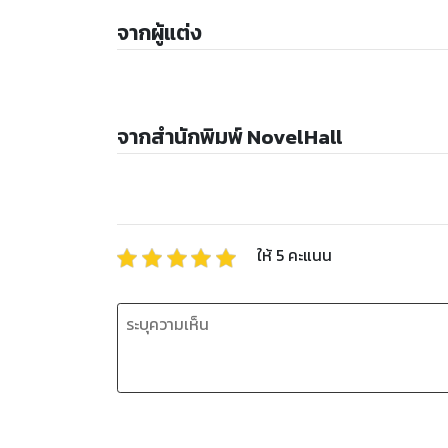
จากผู้แต่ง
จากสำนักพิมพ์ NovelHall
ให้
5
คะแนน