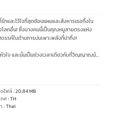
่รักและไว้ใจที่สุดซ้อนแผนและสังหารเธอทิ้งใน
โลกอื่น! ซึ่งนางคนนี้เป็นคุณหนูสายตรงแห่ง
รรค์ในด้านการบ่มเพาะพลังที่น่าทึ่ง!
ุดหัวใจ และนั่นเป็นช่วงเวลาเดียวกับที่วิญญาณนัก
ามดั่งบุปผาซ่อนพิษซึ่งเป็นจุดเด่นของเธอได้หาย
้าอัปลักษณ์? จุดตันเถียนถูกทำลายจนกลายมาเป็น
ดยไม่มีผู้ใดไยดี? แต่ไม่เป็นไร ทั้งทักษะการฆ่าและ
การของแม่เลี้ยงกับบุตรสาวของฮูหยินรอง? ได้!
ดไฟล์
:
20.84
MB
นี้ จะไม่มีผู้ใดสามารถหนีรอดไปได้แน่แท้! ควบคุม
เทศ
:
TH
ม้แต่สวรรค์ยังต้องก้มกราบข้า!
ษา
:
Thai