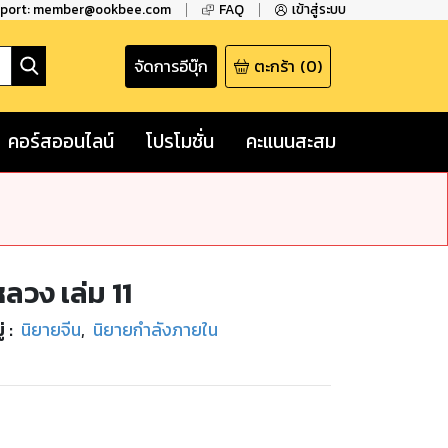
pport: member@ookbee.com
FAQ
เข้าสู่ระบบ
จัดการอีบุ๊ก
ตะกร้า
(
0
)
คอร์สออนไลน์
โปรโมชั่น
คะแนนสะสม
ลวง เล่ม 11
่
:
นิยายจีน
,
นิยายกำลังภายใน