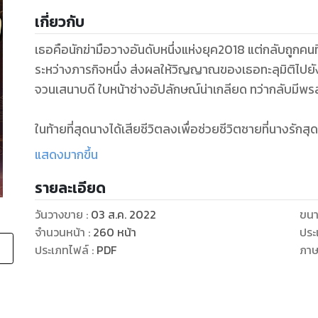
เกี่ยวกับ
เธอคือนักฆ่ามือวางอันดับหนึ่งแห่งยุค2018 แต่กลับถูกคนที
ระหว่างภารกิจหนึ่ง ส่งผลให้วิญญาณของเธอทะลุมิติไปยัง
จวนเสนาบดี ใบหน้าช่างอัปลักษณ์น่าเกลียด ทว่ากลับมีพรสว
ในท้ายที่สุดนางได้เสียชีวิตลงเพื่อช่วยชีวิตชายที่นางรักส
ฆ่าสาวสลับเข้าร่าง เมื่อลืมตาตื่นขึ้นมาอีกครั้ง ความงดง
แสดงมากขึ้น
ไป! โลกทั้งใบที่เคยรู้จักกลับไม่เหมือนเดิมอีกแล้ว! ใบหน
รายละเอียด
สตรีพิการบ่มเพาะพลังไม่ได้? เจ้าของร่างเก่าถูกสังหารทิ้งโ
จิตใจของเธออันไร้เมตตายังคงอยู่ เรื่องทั้งหมดเป็นแผน
วันวางขาย
:
03 ส.ค. 2022
ขนา
ได้เลย! ทุกคนไม่ว่าใครหน้าไหนที่มีส่วนเกี่ยวข้องกับแผนการ
จำนวนหน้า
:
260
หน้า
ประ
หมื่นอสูร หลอมกลั่นโอสถ ตียุทธ์ภัณฑ์สร้างสิ่งประดิษฐ์ แ
ประเภทไฟล์
:
PDF
ภา
จีนโบราณ