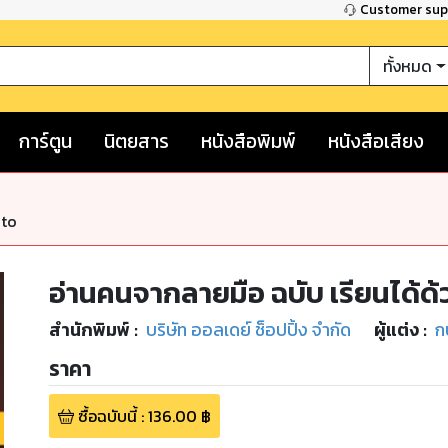
Customer su
ทั้งหมด
การ์ตูน
นิตยสาร
หนังสือพิมพ์
หนังสือเสียง
nto
อ่านคนจากลายมือ ฉบับ เรียนได้ด้
สำนักพิมพ์
:
บริษัท ออลเดย์ ช็อปปิ้ง จำกัด
ผู้แต่ง :
ก
ราคา
ซื้อฉบับนี้
:
136.00
฿