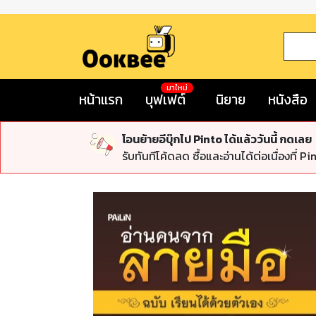
มาใหม่
หน้าแรก
บุฟเฟต์
นิยาย
หนังสือ
โอนย้ายอีบุ๊กไป Pinto ได้แล้ววันนี้ กดเลย
รับทันทีโค้ดลด ซื้อและอ่านได้ต่อเนื่องที่ Pi