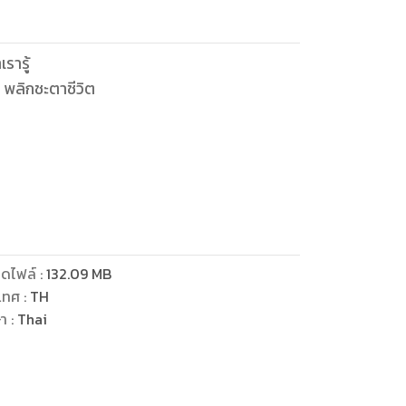
เรารู้
 พลิกชะตาชีวิต
ดไฟล์
:
132.09
MB
เทศ
:
TH
ษา
:
Thai