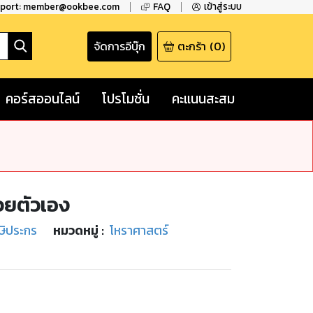
pport: member@ookbee.com
FAQ
เข้าสู่ระบบ
จัดการอีบุ๊ก
ตะกร้า
(
0
)
คอร์สออนไลน์
โปรโมชั่น
คะแนนสะสม
วยตัวเอง
ษิประกร
หมวดหมู่
:
โหราศาสตร์