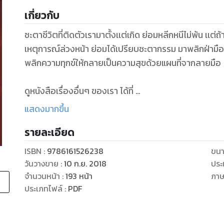
เกี่ยวกับ
ชะตาชีวิตที่ติดตัวเรามาตั้งเเต่เกิด ย่อมหลีกหนีไม่พ้น เเต่ถ้า
เหตุการณ์ล่วงหน้า ย่อมได้เปรียบชะตากรรม มาพลิกฝ่ามือ
พลิกความทุกข์ให้กลายเป็นความสุขด้วยแผนที่จากลายมือ
ดูหนังสือเรื่องอื่นๆ ของเรา ได้ที่
www.pailinbooknet.com
แสดงมากขึ้น
รายละเอียด
ISBN :
9786161526238
ขนา
วันวางขาย
:
10 ก.ย. 2018
ประ
จำนวนหน้า
:
193
หน้า
ภา
ประเภทไฟล์
:
PDF