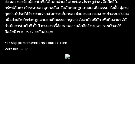
ต่อผลงานหรือเนื้อหาใดที่อัปโหลดผ่านเว็บไซต์และปรากฏว่าละเมิดสิทธิใน
ทรัพย์สินทางปัญญาของบุคคลอื่นหรือขัดต่อกฎหมายและศีลธรรม ดังนั้น ผู้อ่าน
ทุกท่านโปรดใช้วิจารณญาณในการกลั่นกรองด้วยตนเอง และหากท่านพบว่าส่วน
หนึ่งส่วนใดขัดต่อกฎหมายและศีลธรรม กรุณาแจ้งมายังบริษัท เพื่อทีมงานจะได้
ดำเนินการในทันที ทั้งนี้ ทางสตอรี่ล็อกขอสงวนลิขสิทธิ์ตามพระราชบัญญัติ
ลิขสิทธิ์ พ.ศ. 2537 (ฉบับล่าสุด)
For support: member@ookbee.com
Version
1.3.17