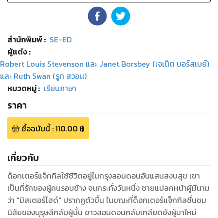
สำนักพิมพ์
:
SE-ED
ผู้แต่ง :
Robert Louis Stevenson และ Janet Borsbey (เจเน็ต บอร์สเบย์)
และ Ruth Swan (รูท สวอน)
หมวดหมู่
:
เรียนภาษา
ราคา
ซื้อฉบับนี้
:
110.00
฿
เกี่ยวกับ
ด็อกเตอร์แจ็กกิลใช้ชีวิตอยู่ในกรุงลอนดอนอันแสนสงบสุข เขา
เป็นที่รักของผู้คนรอบข้าง จนกระทั่งวันหนึ่ง ชายแปลกหน้าผู้มีนาม
ว่า "มิสเตอร์ไฮด์" ปรากฏตัวขึ้น ในขณะที่ด็อกเตอร์แจ็กกิลชื่นชม
นิสัยของบุรุษลึกลับผู้นั้น ชาวลอนดอนกลับเกลียดชังผู้มาใหม่