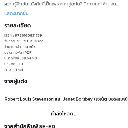
ความรู้สึกขัดแย้งกันนี้เป็นเพราะเหตุใดกัน? ติดตามหาคำตอบ
แสดงมากขึ้น
รายละเอียด
ISBN :
9786160831739
วันวางขาย
:
21 มี.ค. 2022
จำนวนหน้า
:
98
หน้า
ประเภทไฟล์
:
PDF
ขนาดไฟล์
:
38.54
MB
ประเทศ
:
TH
ภาษา
:
Thai
จากผู้แต่ง
Robert Louis Stevenson และ Janet Borsbey (เจเน็ต บอร์สเบย์)
กำลังโหลด ...
จากสำนักพิมพ์ SE-ED