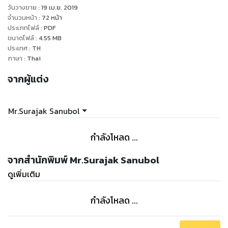
คุณเคยได้รับการบำบัดรักษาด้วยยาแผนปัจจุบันแล้ว แต่อาการไม่
วันวางขาย
:
19 เม.ย. 2019
ดีขึ้น
จำนวนหน้า
:
72
หน้า
คุณไม่ต้องการ ใช้ยา กินยา ฉีดยา ฯ คุณยังคงเฝ้ามองหา วิธีการ
ประเภทไฟล์
:
PDF
ขนาดไฟล์
:
4.55
MB
ใหม่ๆ เพื่อทำการบำบัดรักษา แต่วิธีไหน ? จะเป็นวิธีที่ สะดวก สบาย
ประเทศ
:
TH
เรียบง่าย ปลอดภัย และไม่มีสารพิษตกค้าง หนังสือเล่มนี้ เปรียบ
ภาษา
:
Thai
เสมือนตะเกียงแสงไฟดวงเล็กๆ ที่จะคอยส่องสว่างนำทางให้คุณได้
จากผู้แต่ง
ออกจาก ถ้ำที่มืดมิด
หนังสือเล่มนี้ จะทำให้คุณได้รู้จักกับความมหัศจรรย์ของ อวัยวะ
ภายในร่างกายของคุณ อย่างลึกซึ้ง
Mr.Surajak Sanubol
หนังสือเล่มนี้ จะบอกให้คุณได้รู้ว่า วิทยาศาสตร์ และ ศิลปะ สามารถ
ผสม กลมกลืน รวมกันได้อย่างลงตัว
กำลังโหลด ...
แต่ อย่าเพิ่งรีบเชื่อในสิ่งที่ฉันเขียน เพราะทุกสิ่งอาจจะไม่เป็นไปตาม
ที่ฉันเขียนหรือตามที่คุณคาดหวัง
จากสำนักพิมพ์ Mr.Surajak Sanubol
ฉัน ไม่สามารถรับประกัน ได้ว่า ความรู้ในการนวดกดจุดเพื่อบำบัด
ดูเพิ่มเติม
โรคของฉัน จะก่อให้เกิดผลลัพธ์ในการบำบัดที่มีประสิทธิภาพ
สำหรับคุณ เพราะยังมีปัจจัยหลายอย่างที่เกี่ยวข้อง เช่น
กำลังโหลด ...
พฤติกรรมการใช้ชีวิต การกินอยู่หลับนอน ออกกำลังกายฯ
หนังสือเล่มนี้ แตกต่างจากหนังสือทั่วไป อย่างไร ?