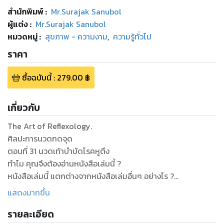
สำนักพิมพ์
:
Mr.Surajak Sanubol
ผู้แต่ง :
Mr.Surajak Sanubol
หมวดหมู่
:
สุขภาพ - ความงาม
,
ความรู้ทั่วไป
ราคา
ซื้อฉบับนี้
:
279.00
฿
เกี่ยวกับ
The Art of Reflexology.
ศิลปะการนวดกดจุด
ตอนที่ 31 นวดเท้าบำบัดโรคหูตึง
ทำไม คุณจึงต้องอ่านหนังสือเล่มนี้ ?
หนังสือเล่มนี้ แตกต่างจากหนังสือเล่มอื่นๆ อย่างไร ?
คุณจะได้อะไร จากหนังสือเล่มนี้ ?
แสดงมากขึ้น
หากคุณกำลังมีอาการของโรคที่ว่านี้ และคุณกำลังค้นหาวิธีการ
รายละเอียด
บำบัดโรคด้วยรูปแบบ วิถีแห่งธรรมชาติ บำบัด