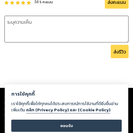
หนังสือเล่มนี้ เขียนขึ้นจากการเก็บรวบรวมข้อมูลเกี่ยวกับการนวด
ส่งคะแนน
ให้
5
คะแนน
กดจุดสะท้อนเพื่อบำบัดโรค และจากประสบการณ์จริงในการนวด
กดจุด เพื่อบำบัดโรคของฉัน คนใกล้ตัวฉัน ซึ่งหากเป็นโรคหรือ
อาการ ไม่รุนแรง เช่น ปวดหัว วิงเวียน เป็นลม ไข้หวัด ผลการ
บำบัดนั้น ถือว่า ได้ผลดีมาก
คุณจะได้อะไร จาก หนังสือเล่มนี้ ?
1) คุณจะได้รับรู้ความลับของศาสตร์และศิลป์แห่งการนวดกดจุด
ส่งรีวิว
เพื่อการบำบัดโรค The Art of Reflexology.
2) คุณจะได้รับโอกาสอันสุดแสนจะพิเศษ ที่จะได้ทดลองใช้วิธีการ
บำบัดโรคด้วยวิถีทางแห่งธรรมชาติ ที่ผู้คนอีกจำนวนมากมาย ไม่
เคยได้รับรู้
Wish you good luck.
Mr.Surajak Sanubol
Copyright ©
2026
Storylog Co., Ltd. - สตอรี่ล็อกขอสงวนสิทธิ์ไม่รับผิดชอบ
การใช้คุกกี้
ต่อผลงานหรือเนื้อหาใดที่อัปโหลดผ่านเว็บไซต์และปรากฏว่าละเมิดสิทธิใน
ทรัพย์สินทางปัญญาของบุคคลอื่นหรือขัดต่อกฎหมายและศีลธรรม ดังนั้น ผู้อ่าน
เราใช้คุกกี้เพื่อให้ทุกคนได้ประสบการณ์การใช้งานที่ดียิ่งขึ้นอ่าน
ทุกท่านโปรดใช้วิจารณญาณในการกลั่นกรองด้วยตนเอง และหากท่านพบว่าส่วน
เพิ่มเติม
คลิก (Privacy Policy) และ (Cookie Policy)
หนึ่งส่วนใดขัดต่อกฎหมายและศีลธรรม กรุณาแจ้งมายังบริษัท เพื่อทีมงานจะได้
ดำเนินการในทันที ทั้งนี้ ทางสตอรี่ล็อกขอสงวนลิขสิทธิ์ตามพระราชบัญญัติ
ยอมรับ
ลิขสิทธิ์ พ.ศ. 2537 (ฉบับล่าสุด)