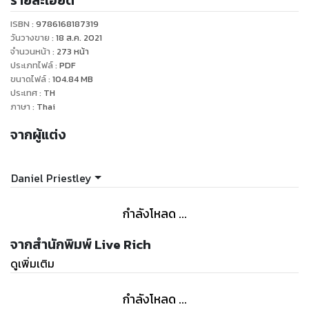
รายละเอียด
สร้างแบรนด์ของตัวเอง เปิดทำการ 24/7 และพัฒนานวัตกรรมได้
ISBN :
9786168187319
รวดเร็วขึ้น
วันวางขาย
:
18 ส.ค. 2021
จำนวนหน้า
:
273
หน้า
ประเภทไฟล์
:
PDF
ธุรกิจขนาดเล็กในตอนนี้ สามารถทำได้แทบทุกอย่างที่ธุรกิจขนาด
ขนาดไฟล์
:
104.84
MB
ใหญ่ทำได้ และบางครั้งอาจทำได้มากกว่าด้วยซ้ำ
ประเทศ
:
TH
ภาษา
:
Thai
นี่คือช่วงเวลาของผู้ประกอบการ
จากผู้แต่ง
หนังสือเล่มนี้จะมาปลุกให้คุณตื่นขึ้น เพื่อมองหาโอกาสและทำให้มัน
ประสบความสำเร็จ และไม่ใช่แค่โอกาสดาด ๆ อันไหนก็ได้ แต่ต้อง
Daniel Priestley
เป็นโอกาสที่เหมาะกับตัวคุณเอง
กำลังโหลด ...
อย่าปล่อยให้ตัวคุณตกยุค
เพราะผู้ประกอบการคนต่อไป "ต้องเป็นคุณ"
จากสำนักพิมพ์ Live Rich
ดูเพิ่มเติม
กำลังโหลด ...