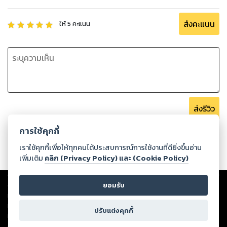
ส่งคะแนน
ให้
5
คะแนน
ส่งรีวิว
การใช้คุกกี้
เราใช้คุกกี้เพื่อให้ทุกคนได้ประสบการณ์การใช้งานที่ดียิ่งขึ้นอ่าน
เพิ่มเติม
คลิก (Privacy Policy) และ (Cookie Policy)
Copyright ©
2026
Storylog Co., Ltd. - สตอรี่ล็อกขอสงวนสิทธิ์ไม่รับผิดชอบ
ต่อผลงานหรือเนื้อหาใดที่อัปโหลดผ่านเว็บไซต์และปรากฏว่าละเมิดสิทธิใน
ยอมรับ
ทรัพย์สินทางปัญญาของบุคคลอื่นหรือขัดต่อกฎหมายและศีลธรรม ดังนั้น ผู้อ่าน
ทุกท่านโปรดใช้วิจารณญาณในการกลั่นกรองด้วยตนเอง และหากท่านพบว่าส่วน
ปรับแต่งคุกกี้
หนึ่งส่วนใดขัดต่อกฎหมายและศีลธรรม กรุณาแจ้งมายังบริษัท เพื่อทีมงานจะได้
ดำเนินการในทันที ทั้งนี้ ทางสตอรี่ล็อกขอสงวนลิขสิทธิ์ตามพระราชบัญญัติ