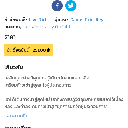
สำนักพิมพ์
:
Live Rich
ผู้แต่ง :
Daniel Priestley
หมวดหมู่
:
การจัดการ - ธุรกิจทั่วไป
ราคา
ซื้อฉบับนี้
:
251.00
฿
เกี่ยวกับ
จงลืมทุกอย่างที่คุณเคยรู้เกี่ยวกับงานและธุรกิจ
เตรียมก้าวเข้าสู่ยุคแห่งผู้ประกอบการ
เราได้เดินทางมาสู่ยุคใหม่ เราทิ้งการปฏิวัติอุตสาหกรรมเอาไว้เบื้อง
หลัง และกำลังเดินทางเข้าสู่ "ยุคการปฏิวัติผู้ประกอบการ"
แสดงมากขึ้น
เทคโนโลยีได้เปลี่ยนทุกอย่างไปหมดแล้ว เทคโนโลยีทำให้ธุรกิจ
เล็ก ๆ สามารถทำตลาดไปได้ทั่วโลก เข้าถึงโรงงาน ระดมเงินทุนได้