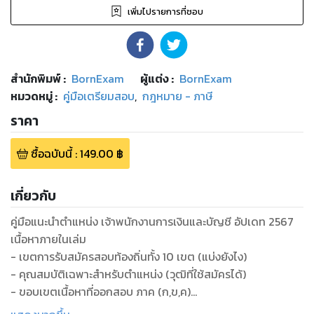
เพิ่มไปรายการที่ชอบ
สำนักพิมพ์
:
BornExam
ผู้แต่ง :
BornExam
หมวดหมู่
:
คู่มือเตรียมสอบ
,
กฎหมาย - ภาษี
ราคา
ซื้อฉบับนี้
:
149.00
฿
เกี่ยวกับ
คู่มือแนะนำตำแหน่ง เจ้าพนักงานการเงินและบัญชี อัปเดท 2567
เนื้อหาภายในเล่ม
- เขตการรับสมัครสอบท้องถิ่นทั้ง 10 เขต (แบ่งยังไง)
- คุณสมบัติเฉพาะสำหรับตำแหน่ง (วุฒิที่ใช้สมัครได้)
- ขอบเขตเนื้อหาที่ออกสอบ ภาค (ก,ข,ค)
- มาตรฐานกำหนดตำแหน่ง (ความรู้ความสามารถที่ต้องมี)