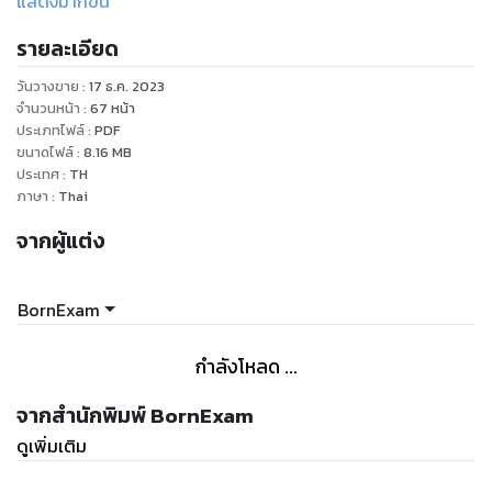
แสดงมากขึ้น
- กลุ่มสายงานที่เกื้อกูลกัน (ตำแหน่งอื่นๆ)
รายละเอียด
- สถิติการเรียกบรรจุปี 2560-2564 (เรียกหมดหรือไม่)
- แนวทางวิธีการเลือกเขตที่ควรสมัครสอบ (สอบที่ไหนดี)
วันวางขาย
:
17 ธ.ค. 2023
- การเรียกบรรจุข้ามเขตเรียกยังไงได้บ้าง
จำนวนหน้า
:
67
หน้า
ประเภทไฟล์
:
PDF
ขนาดไฟล์
:
8.16
MB
ประเทศ
:
TH
ภาษา
:
Thai
จากผู้แต่ง
BornExam
กำลังโหลด ...
จากสำนักพิมพ์ BornExam
ดูเพิ่มเติม