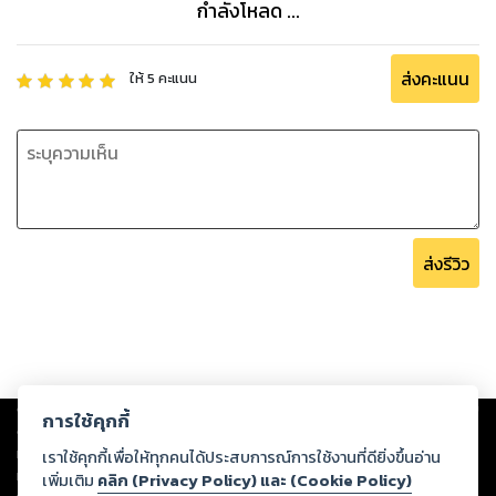
กำลังโหลด ...
ส่งคะแนน
ให้
5
คะแนน
ส่งรีวิว
Copyright ©
2026
Storylog Co., Ltd. - สตอรี่ล็อกขอสงวนสิทธิ์ไม่รับผิดชอบ
การใช้คุกกี้
ต่อผลงานหรือเนื้อหาใดที่อัปโหลดผ่านเว็บไซต์และปรากฏว่าละเมิดสิทธิใน
ทรัพย์สินทางปัญญาของบุคคลอื่นหรือขัดต่อกฎหมายและศีลธรรม ดังนั้น ผู้อ่าน
เราใช้คุกกี้เพื่อให้ทุกคนได้ประสบการณ์การใช้งานที่ดียิ่งขึ้นอ่าน
ทุกท่านโปรดใช้วิจารณญาณในการกลั่นกรองด้วยตนเอง และหากท่านพบว่าส่วน
เพิ่มเติม
คลิก (Privacy Policy) และ (Cookie Policy)