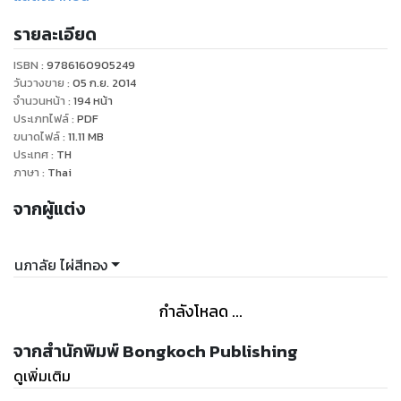
ตกหลุมพรางของเจ้าชายโรซารี เจ้าชายราเชส ผู้ซึ่งมีนางในฮาเร็ม
รายละเอียด
นับไม่ถ้วน ผู้ชายที่มองหล่อนจนเหลียวหลังเมื่อครั้งแรกเห็น
สายตาคู่นั้นมันบ่งบอกให้หล่อนรับรู้เงาแห่งอันตราย ทว่าเจ้าชายโร
ISBN :
9786160905249
ซารีคอยปกป้องดวงแก้วอยู่ห่างๆ เพื่อไม่ให้ตกเป็นเหยื่อกามารมณ์
วันวางขาย
:
05 ก.ย. 2014
“ใครอย่าได้รังแกนางเด็ดขาด ดวงแก้วเป็นผู้หญิงของเรา” นั่น
จำนวนหน้า
:
194
หน้า
ประเภทไฟล์
:
PDF
เพราะพระองค์เองก็หลงรักหญิงพลัดหลงชาวไทยคนนี้เหมือนกัน
ขนาดไฟล์
:
11.11
MB
“รักนางตอนไหนไม่รู้ แต่รู้สึกอิ่มใจทุกครั้งที่นางมาซุกซบอยู่ที่อก
ประเทศ
:
TH
กว้างของเรา”
ภาษา
:
Thai
จากผู้แต่ง
นภาลัย ไผ่สีทอง
กำลังโหลด ...
จากสำนักพิมพ์ Bongkoch Publishing
ดูเพิ่มเติม