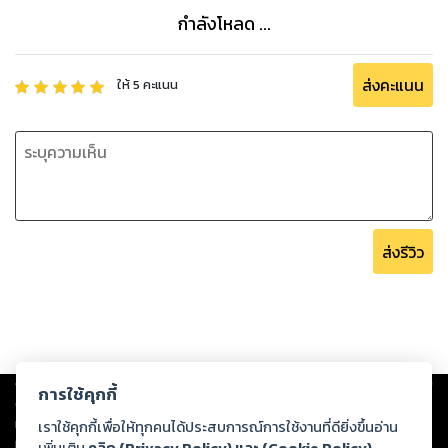
กำลังโหลด ...
ส่งคะแนน
ให้
5
คะแนน
ส่งรีวิว
Copyright ©
2026
Storylog Co., Ltd. - สตอรี่ล็อกขอสงวนสิทธิ์ไม่รับผิดชอบ
การใช้คุกกี้
ต่อผลงานหรือเนื้อหาใดที่อัปโหลดผ่านเว็บไซต์และปรากฏว่าละเมิดสิทธิใน
ทรัพย์สินทางปัญญาของบุคคลอื่นหรือขัดต่อกฎหมายและศีลธรรม ดังนั้น ผู้อ่าน
เราใช้คุกกี้เพื่อให้ทุกคนได้ประสบการณ์การใช้งานที่ดียิ่งขึ้นอ่าน
ทุกท่านโปรดใช้วิจารณญาณในการกลั่นกรองด้วยตนเอง และหากท่านพบว่าส่วน
เพิ่มเติม
คลิก (Privacy Policy) และ (Cookie Policy)