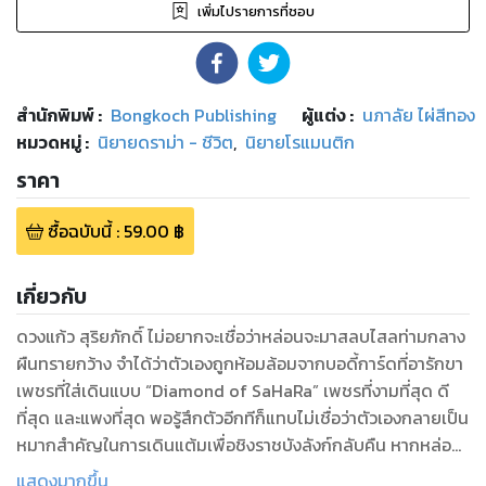
เพิ่มไปรายการที่ชอบ
สำนักพิมพ์
:
Bongkoch Publishing
ผู้แต่ง :
นภาลัย ไผ่สีทอง
หมวดหมู่
:
นิยายดราม่า - ชีวิต
,
นิยายโรแมนติก
ราคา
ซื้อฉบับนี้
:
59.00
฿
เกี่ยวกับ
ดวงแก้ว สุริยภักดิ์ ไม่อยากจะเชื่อว่าหล่อนจะมาสลบไสลท่ามกลาง
ผืนทรายกว้าง จำได้ว่าตัวเองถูกห้อมล้อมจากบอดี้การ์ดที่อารักขา
เพชรที่ใส่เดินแบบ “Diamond of SaHaRa” เพชรที่งามที่สุด ดี
ที่สุด และแพงที่สุด พอรู้สึกตัวอีกทีก็แทบไม่เชื่อว่าตัวเองกลายเป็น
หมากสำคัญในการเดินแต้มเพื่อชิงราชบังลังก์กลับคืน หากหล่อน
อยากกลับไปหาแม่ หล่อนต้องเป็นนางนกต่อล่อเจ้าชายราเชสให้
แสดงมากขึ้น