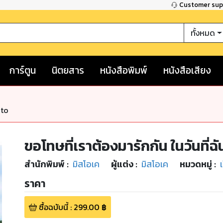
Customer su
ทั้งหมด
การ์ตูน
นิตยสาร
หนังสือพิมพ์
หนังสือเสียง
nto
ขอโทษที่เราต้องมารักกัน ในวันที่ฉั
สำนักพิมพ์
:
มิสโอเค
ผู้แต่ง :
มิสโอเค
หมวดหมู่
:
เ
ราคา
ซื้อฉบับนี้
:
299.00
฿