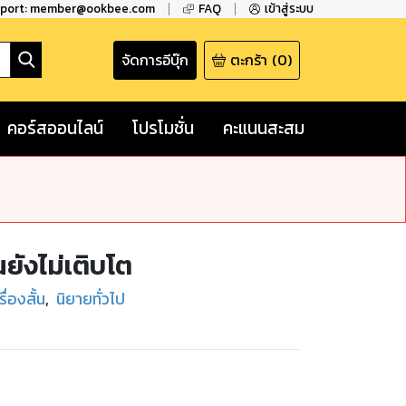
pport: member@ookbee.com
FAQ
เข้าสู่ระบบ
จัดการอีบุ๊ก
ตะกร้า
(
0
)
คอร์สออนไลน์
โปรโมชั่น
คะแนนสะสม
นยังไม่เติบโต
รื่องสั้น
,
นิยายทั่วไป