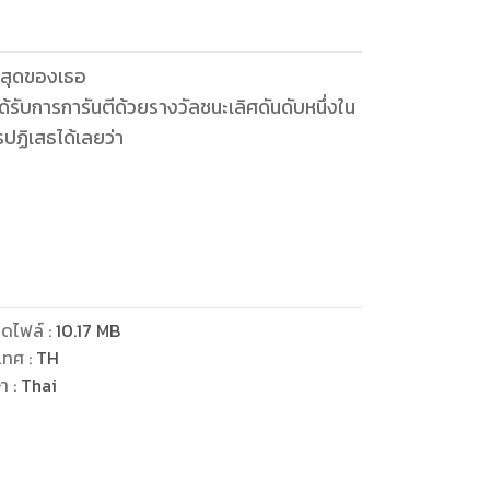
ูงสุดของเธอ
รับการการันตีด้วยรางวัลชนะเลิศดันดับหนึ่งใน
รปฏิเสธได้เลยว่า
ูมิใจ
” กับเธอด้วยเช่นกัน
ดไฟล์
:
10.17
MB
เทศ
:
TH
้ว
ษา
:
Thai