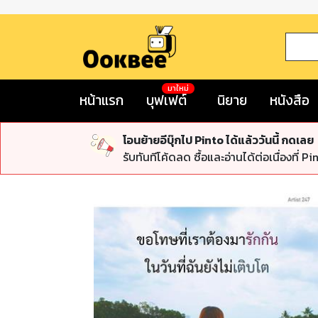
มาใหม่
หน้าแรก
บุฟเฟต์
นิยาย
หนังสือ
โอนย้ายอีบุ๊กไป Pinto ได้แล้ววันนี้ กดเลย
รับทันทีโค้ดลด ซื้อและอ่านได้ต่อเนื่องที่ Pi