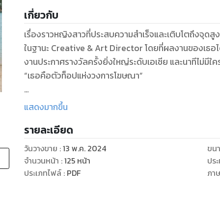
เกี่ยวกับ
เรื่องราวหญิงสาวที่ประสบความสำเร็จและเติบโตถึงจุดส
ในฐานะ Creative & Art Director โดยที่ผลงานของเธอได้
งานประกาศรางวัลครั้งยิ่งใหญ่ระดับเอเชีย และนาทีไม่มีใค
“เธอคือตัวท็อปแห่งวงการโฆษณา”
เธอเดินทางมารับรางวัลถึงประเทศสิงคโปร์ด้วยความภาคภ
แสดงมากขึ้น
แต่ในขณะเดียวกันเธอเองก็อยากให้คนบางคนมาร่วม “ภูมิใจ
รายละเอียด
คนที่เคยอยู่กับเธอในช่วงเวลาที่เธอไม่เอาไหน
วันวางขาย
:
13 พ.ค. 2024
ขนา
คนที่คอยอดทนกับตัวตนเก่า ๆ ของเธอ
จำนวนหน้า
:
125
หน้า
ประ
คนที่สมควรจะได้อยู่กับเธอในเวอร์ชันที่ดีที่สุด แต่ก็ไม่ทันแล
ประเภทไฟล์
:
PDF
ภา