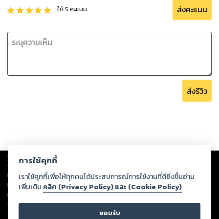
ส่งคะแนน
ให้
5
คะแนน
ส่งรีวิว
Copyright ©
2026
Storylog Co., Ltd. - สตอรี่ล็อกขอสงวนสิทธิ์ไม่รับผิดชอบ
การใช้คุกกี้
ต่อผลงานหรือเนื้อหาใดที่อัปโหลดผ่านเว็บไซต์และปรากฏว่าละเมิดสิทธิใน
ทรัพย์สินทางปัญญาของบุคคลอื่นหรือขัดต่อกฎหมายและศีลธรรม ดังนั้น ผู้อ่าน
เราใช้คุกกี้เพื่อให้ทุกคนได้ประสบการณ์การใช้งานที่ดียิ่งขึ้นอ่าน
ทุกท่านโปรดใช้วิจารณญาณในการกลั่นกรองด้วยตนเอง และหากท่านพบว่าส่วน
เพิ่มเติม
คลิก (Privacy Policy) และ (Cookie Policy)
หนึ่งส่วนใดขัดต่อกฎหมายและศีลธรรม กรุณาแจ้งมายังบริษัท เพื่อทีมงานจะได้
ดำเนินการในทันที ทั้งนี้ ทางสตอรี่ล็อกขอสงวนลิขสิทธิ์ตามพระราชบัญญัติ
ยอมรับ
ลิขสิทธิ์ พ.ศ. 2537 (ฉบับล่าสุด)