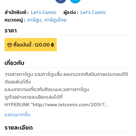
สำนักพิมพ์
:
Let's Comic
ผู้แต่ง :
Let's Comic
หมวดหมู่
:
การ์ตูน
,
การ์ตูนไทย
ราคา
ซื้อฉบับนี้
:
120.00
฿
เกี่ยวกับ
วารสารการ์ตูน รวมการ์ตูนสั้น ผลงานจากศิลปินภาพประกอบดิจิ
ต้อลเพ้นท์ติ้ง
และบทความเกี่ยวกับศิลปะและวงการการ์ตูน
ดูตัวอย่างรายละเอียดเล่มได้ที่
HYPERLINK "http://www.letcomic.com/2011/?
page_id=17"http://www.letcomic.com/2011/?page_id=17
แสดงมากขึ้น
TAG – การ์ตูนไทย / ภาพประกอบ / manga / comic / digital
รายละเอียด