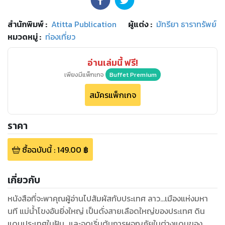
สำนักพิมพ์
:
Atitta Publication
ผู้แต่ง :
มัทรียา ธาราทรัพย์
หมวดหมู่
:
ท่องเที่ยว
อ่านเล่มนี้ ฟรี!
เพียงมีแพ็กเกจ
Buffet Premium
สมัครแพ็กเกจ
ราคา
ซื้อฉบับนี้
:
149.00
฿
เกี่ยวกับ
หนังสือที่จะพาคุณผู้อ่านไปสัมผัสกับประเทศ ลาว...เมืองแห่งมหา
นที แม่น้ำโขงอันยิ่งใหญ่ เป็นดั่งสายเลือดใหญ่ของประเทศ ดิน
แดนประเทศในฝัน...และจุดเริ่มต้นการผจญภัยในต่างแดนของ