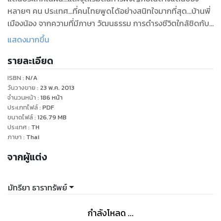
หลายๆ คน ประเทศ...ที่คนไทยพูดได้อย่างสนิทใจมากที่สุด...บ้านพี่
เมืองน้อง จากความที่มีภาษา วัฒนธรรม การดำรงชีวิตใกล้ชิดกับ
คนไทยมากที่สุด การท่องเที่ยวลาวเสมือนได้ย้อนเวลากลับไป
แสดงมากขึ้น
สัมผัสกลิ่นไอของเมืองไทยในอดีต ทั้งชีวิต ผู้คน บ้านเรือน
รายละเอียด
ธรรมชาติ ล้วนสะท้อนให้เห็นถึงวิถีที่คล้ายคลึงกันเมื่อ 10-20 ปี
ก่อน ประสบการณ์ที่ได้รับอาจแตกต่างกันออกไป แต่สิ่งเหมือนกัน
ISBN :
N/A
คือความประทับใจในดินแดนอันมีเสน่ห์แห่งนี้ ถ้าพร้อมแล้วเชิญ
วันวางขาย
:
23 พ.ค. 2013
คุณมาเยี่ยมเยือนบ้านพี่เมืองน้องของเราพร้อมกันได้แล้ว
จำนวนหน้า
:
186
หน้า
ประเภทไฟล์
:
PDF
ขนาดไฟล์
:
126.79
MB
ประเทศ
:
TH
ภาษา
:
Thai
จากผู้แต่ง
มัทรียา ธาราทรัพย์
กำลังโหลด ...