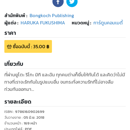
สำนักพิมพ์
:
Bongkoch Publishing
ผู้แต่ง :
HARUKA FUKUSHIMA
หมวดหมู่
:
การ์ตูนคอมเมดี้
ราคา
ซื้อฉบับนี้
:
35.00
฿
เกี่ยวกับ
ที่ผ่านยูโตะ ริโกะ มิกิ และฉัน ทุกคนต่างก็ยิ้มให้กันได้ และคิดว่าไม่มี
ทางที่เราจะรักกันในรูปแบบอื่น จนกระทั่งความรักที่ไม่อาจลืม
ท่วมท้นออกมา…
รายละเอียด
ISBN :
9786160902699
วันวางขาย
:
05 มิ.ย. 2018
จำนวนหน้า
:
169
หน้า
ประเภทไฟล์
:
PDF