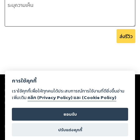
ส่งรีวิว
Copyright ©
2026
Storylog Co., Ltd. - สตอรี่ล็อกขอสงวนสิทธิ์ไม่รับผิดชอบ
การใช้คุกกี้
ต่อผลงานหรือเนื้อหาใดที่อัปโหลดผ่านเว็บไซต์และปรากฏว่าละเมิดสิทธิใน
ทรัพย์สินทางปัญญาของบุคคลอื่นหรือขัดต่อกฎหมายและศีลธรรม ดังนั้น ผู้อ่าน
เราใช้คุกกี้เพื่อให้ทุกคนได้ประสบการณ์การใช้งานที่ดียิ่งขึ้นอ่าน
ทุกท่านโปรดใช้วิจารณญาณในการกลั่นกรองด้วยตนเอง และหากท่านพบว่าส่วน
เพิ่มเติม
คลิก (Privacy Policy) และ (Cookie Policy)
หนึ่งส่วนใดขัดต่อกฎหมายและศีลธรรม กรุณาแจ้งมายังบริษัท เพื่อทีมงานจะได้
ดำเนินการในทันที ทั้งนี้ ทางสตอรี่ล็อกขอสงวนลิขสิทธิ์ตามพระราชบัญญัติ
ยอมรับ
ลิขสิทธิ์ พ.ศ. 2537 (ฉบับล่าสุด)
For support: member@ookbee.com
ปรับแต่งคุกกี้
Version
1.3.17