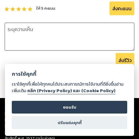
ที่จะมาสร้างสีสันและความป่วนให้กับนิยายเรื่องนี้
ส่งคะแนน
ให้
5
คะแนน
ส่วนสถานีต่อไปในการถ่ายทำภาพยนตร์ (แอบกระซิบว่าเป็นฉาก
จบ) คือสถานที่ที่ทรงอำนาจ งดงาม และมีมนตร์ขลัง อย่าง “หุบเขา
โอสถ” แต่เพราะสโลแกนของหุบเขาโอสถอย่าง “สิ่งใดที่สามารถ
ปรุงโอสถได้ เราพร้อมทำทุกอย่างเพื่อให้ได้มันมา” นั้น ทำให้ที่นี่
กลายเป็นสถานที่ที่สัตว์อสูรทั่วไปต่างขยาดกลัวจนไม่อยากเฉียด
เข้าไปใกล้ เพราะกลัวจะถูกลากไปปรุงโอสถตั้งแต่หัวยันเท้า
ส่งรีวิว
การไปในครั้งนี้ จะเป็นการพิสูจน์ข่าวลือ ว่าเป็นเรื่องจริงหรือเท็จกัน
การใช้คุกกี้
แน่ และเหล่าคณะถ่ายทำภาพยนตร์ของลั่วฉวนจะไปป่วนหุบเขา
เราใช้คุกกี้เพื่อให้ทุกคนได้ประสบการณ์การใช้งานที่ดียิ่งขึ้นอ่าน
โอสถกันท่าไหน อีกทั้งพวกสินค้าใหม่ นิยายใหม่ เกมใหม่จะเป็นอะไร
เพิ่มเติม
คลิก (Privacy Policy) และ (Cookie Policy)
นั้น โปรดติดตามได้ใน เถ้าแก่ขั้นเทพเล่ม 15 นี้
Copyright ©
2026
Storylog Co., Ltd. - สตอรี่ล็อกขอสงวนสิทธิ์ไม่รับผิดชอบ
ต่อผลงานหรือเนื้อหาใดที่อัปโหลดผ่านเว็บไซต์และปรากฏว่าละเมิดสิทธิใน
ยอมรับ
ตอนที่เริ่มต้น - สิ้นสุด: 1693-1796
ทรัพย์สินทางปัญญาของบุคคลอื่นหรือขัดต่อกฎหมายและศีลธรรม ดังนั้น ผู้อ่าน
ทุกท่านโปรดใช้วิจารณญาณในการกลั่นกรองด้วยตนเอง และหากท่านพบว่าส่วน
ปรับแต่งคุกกี้
หนึ่งส่วนใดขัดต่อกฎหมายและศีลธรรม กรุณาแจ้งมายังบริษัท เพื่อทีมงานจะได้
ดำเนินการในทันที ทั้งนี้ ทางสตอรี่ล็อกขอสงวนลิขสิทธิ์ตามพระราชบัญญัติ
ลิขสิทธิ์ พ.ศ. 2537 (ฉบับล่าสุด)