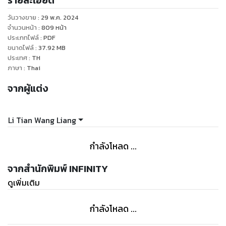
รายละเอียด
ก็ได้ทำการปรับเปลี่ยนอะไรไปหลายอย่าง ชนิดที่ว่าบางอย่างนั้น
วันวางขาย
:
29 พ.ค. 2024
แทบไม่เหลือเค้าเดิมเลย แถมยังสอดแทรกความชอบส่วนตัวของ
จำนวนหน้า
:
809
หน้า
ตัวเองลงไปอีก จนคาดไม่ถึงกันแน่ๆ ว่าเดธโน้ตที่มีการปรับเปลี่ยน
ประเภทไฟล์
:
PDF
ขนาดไฟล์
:
37.92
MB
โดยลั่วฉวนจะออกมาแปลกแบบไหน
ประเทศ
:
TH
ภาษา
:
Thai
และแล้ววันหนึ่ง ลั่วฉวนก็ดูเหมือนจะตระหนักถึงอะไรบางอย่างขึ้น
จากผู้แต่ง
มาได้ ทำให้ นิสัย ความคิด การกระทำ ของเขาเปลี่ยนไปจากหน้า
มือเป็นหลังมือภายในคืนเดียว และการเปลี่ยนแปลงครั้งนี้ ได้ส่ง
ผลกระทบต่อเรื่องราวที่จะเกิดขึ้น แม้แต่เหยาซือหยานเองก็ไม่
Li Tian Wang Liang
ทราบว่าเหตุใดลั่วฉวนถึงได้เปลี่ยนไป แต่ว่าการเปลี่ยนไปของเขา
ในครั้งนี้ดูจะมีแนวโน้มไปในด้านดี ทั้งสินค้าใหม่ นิยายใหม่ เกมใหม่
กำลังโหลด ...
ลั่วฉวนได้จัดให้ลูกค้ากันแบบจุกๆ แถมยังวางแผนในการพัฒนา
ร้านต้นตำรับในรูปแบบที่ก้าวกระโดดจนลูกค้าคาดไม่ถึงไปตามๆ
จากสำนักพิมพ์ INFINITY
กัน
ดูเพิ่มเติม
ในเล่มนี้ ได้มีตัวละครใหม่ๆ ปรากฏตัว พร้อมด้วยปริศนามากมายที่
กำลังโหลด ...
รอการเปิดเผย ทั้งจากโลกเก๋อหลัว จากดินแดนอื่น และจากมิติอื่น