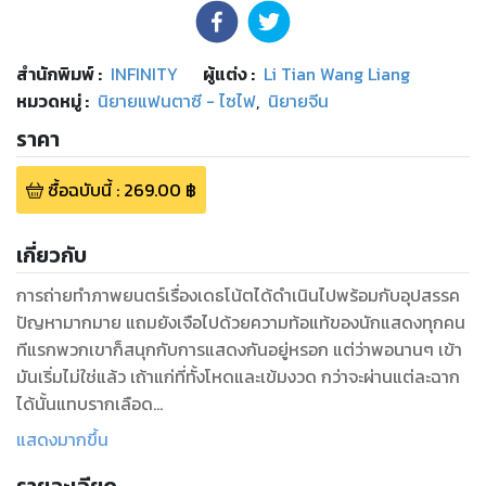
สำนักพิมพ์
:
INFINITY
ผู้แต่ง :
Li Tian Wang Liang
หมวดหมู่
:
นิยายแฟนตาซี - ไซไฟ
,
นิยายจีน
ราคา
ซื้อฉบับนี้
:
269.00
฿
เกี่ยวกับ
การถ่ายทำภาพยนตร์เรื่องเดธโน้ตได้ดำเนินไปพร้อมกับอุปสรรค
ปัญหามากมาย แถมยังเจือไปด้วยความท้อแท้ของนักแสดงทุกคน
ทีแรกพวกเขาก็สนุกกับการแสดงกันอยู่หรอก แต่ว่าพอนานๆ เข้า
มันเริ่มไม่ใช่แล้ว เถ้าแก่ที่ทั้งโหดและเข้มงวด กว่าจะผ่านแต่ละฉาก
ได้นั้นแทบรากเลือด
แสดงมากขึ้น
ในระหว่างที่การถ่ายทำเริ่มเข้มข้นขึ้นเรื่อยๆ แม้ว่าจะมีการอ้างอิง
ภาพยนตร์ฉบับออริจินอลมาเป็นแนวในการถ่ายทำ แต่ว่าลั่วฉวน