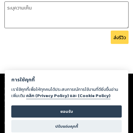
ส่งรีวิว
Copyright ©
2026
Storylog Co., Ltd. - สตอรี่ล็อกขอสงวนสิทธิ์ไม่รับผิดชอบ
การใช้คุกกี้
ต่อผลงานหรือเนื้อหาใดที่อัปโหลดผ่านเว็บไซต์และปรากฏว่าละเมิดสิทธิใน
ทรัพย์สินทางปัญญาของบุคคลอื่นหรือขัดต่อกฎหมายและศีลธรรม ดังนั้น ผู้อ่าน
เราใช้คุกกี้เพื่อให้ทุกคนได้ประสบการณ์การใช้งานที่ดียิ่งขึ้นอ่าน
ทุกท่านโปรดใช้วิจารณญาณในการกลั่นกรองด้วยตนเอง และหากท่านพบว่าส่วน
เพิ่มเติม
คลิก (Privacy Policy) และ (Cookie Policy)
หนึ่งส่วนใดขัดต่อกฎหมายและศีลธรรม กรุณาแจ้งมายังบริษัท เพื่อทีมงานจะได้
ดำเนินการในทันที ทั้งนี้ ทางสตอรี่ล็อกขอสงวนลิขสิทธิ์ตามพระราชบัญญัติ
ยอมรับ
ลิขสิทธิ์ พ.ศ. 2537 (ฉบับล่าสุด)
For support: member@ookbee.com
ปรับแต่งคุกกี้
Version
1.3.17