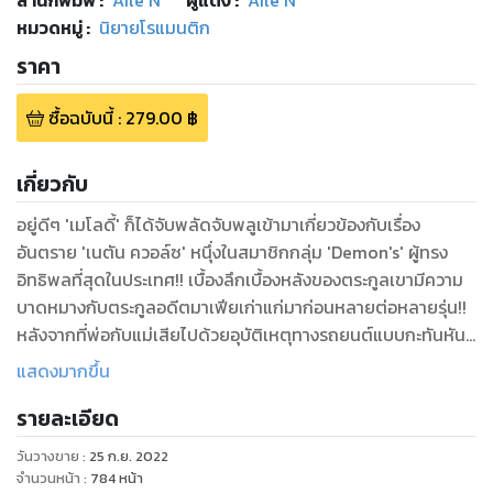
หมวดหมู่
:
นิยายโรแมนติก
ราคา
ซื้อฉบับนี้
:
279.00
฿
เกี่ยวกับ
อยู่ดีๆ 'เมโลดี้' ก็ได้จับพลัดจับพลูเข้ามาเกี่ยวข้องกับเรื่อง
อันตราย 'เนตัน ควอล์ซ' หนุึ่งในสมาชิกกลุ่ม 'Demon's' ผู้ทรง
อิทธิพลที่สุดในประเทศ!! เบื้องลึกเบื้องหลังของตระกูลเขามีความ
บาดหมางกับตระกูลอดีตมาเฟียเก่าแก่มาก่อนหลายต่อหลายรุ่น!!
หลังจากที่พ่อกับแม่เสียไปด้วยอุบัติเหตุทางรถยนต์แบบกะทันหัน
ลูกชายเพียงคนเดียวอย่างเขาจึงต้องแบกรับภาระหน้าที่ทุกอย่าง
แสดงมากขึ้น
ของวงศ์ตระกูลไว้แต่เพียงผู้เดียวท่ามกลางการแก่งแย่งชิงดีกัน
รายละเอียด
กับศัตรูอยู่ตลอดเวลา ชีวิตที่เหลืออยู่เพียงตัวคนเดียวว่าอันตราย
แล้ว แต่เมื่อมี 'คนรักจำเป็น' ก้าวเข้ามาโดยไม่ได้ตั้งใจ เขาถึงต้อง
วันวางขาย
:
25 ก.ย. 2022
ทำทุกวิถีทางเพื่อปกป้องเธอให้ถึงที่สุด!!
จำนวนหน้า
:
784
หน้า