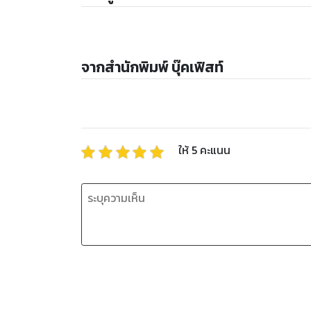
จากสำนักพิมพ์ บุ๊คเฟิสท์
ให้
5
คะแนน