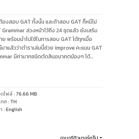
้องสอบ GAT ทั้งนั้น และถ้าสอบ GAT ก็หนีไม่
rammar ล่วงหน้าไว้ถึง 24 ชุดแล้ว ยังเสริม
าย พร้อมนำไปใช้ในการสอบ GAT ได้ทุกเมื่อ
น์มาแล้วว่าตำราเล่มนี้ช่วย improve คะแนน GAT
mmar มีค่ามากชนิดตัดสินอนาคตน้องๆ ได้
ะแนนเดียวอาจพลาดคณะที่ต้องการทันที!
ดไฟล์
:
76.66
MB
เทศ
:
TH
ษา
:
English
จามจุรีติวเตอร์กรุ๊ป