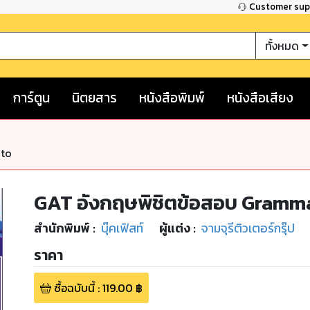
Customer su
ทั้งหมด
การ์ตูน
นิตยสาร
หนังสือพิมพ์
หนังสือเสียง
nto
GAT อังกฤษพิชิตข้อสอบ Gramm
สำนักพิมพ์
:
บุ๊คเฟิสท์
ผู้แต่ง :
จามจุรีติวเตอร์กรุ๊ป
ราคา
ซื้อฉบับนี้
:
119.00
฿