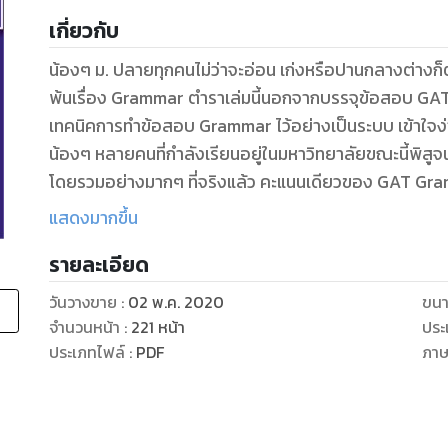
เกี่ยวกับ
น้องๆ ม. ปลายทุกคนไม่ว่าจะอ่อน เก่งหรือปานกลางต่างก็ต
พ้นเรื่อง Grammar ตำราเล่มนี้นอกจากบรรจุข้อสอบ GAT G
เทคนิคการทำข้อสอบ Grammar ไว้อย่างเป็นระบบ เข้าใจง่
น้องๆ หลายคนที่กำลังเรียนอยู่ในมหาวิทยาลัยขณะนี้พิสูจ
โดยรวมอย่างมากๆ ที่จริงแล้ว คะแนนเดียวของ GAT Gra
เหมือนที่หลายคนเคยประสบด้วยตัวเองมาแล้ว พลาดแค่ค
แสดงมากขึ้น
รายละเอียด
วันวางขาย
:
02 พ.ค. 2020
ขนา
จำนวนหน้า
:
221
หน้า
ประ
ประเภทไฟล์
:
PDF
ภา