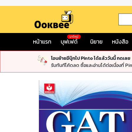
มาใหม่
หน้าแรก
บุฟเฟต์
นิยาย
หนังสือ
โอนย้ายอีบุ๊กไป Pinto ได้แล้ววันนี้ กดเลย
รับทันทีโค้ดลด ซื้อและอ่านได้ต่อเนื่องที่ Pi