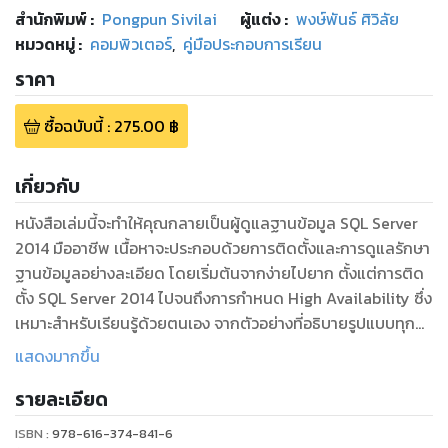
สำนักพิมพ์
:
Pongpun Sivilai
ผู้แต่ง :
พงษ์พันธ์ ศิวิลัย
หมวดหมู่
:
คอมพิวเตอร์
,
คู่มือประกอบการเรียน
ราคา
ซื้อฉบับนี้
:
275.00
฿
เกี่ยวกับ
หนังสือเล่มนี้จะทำให้คุณกลายเป็นผู้ดูแลฐานข้อมูล SQL Server
2014 มืออาชีพ เนื้อหาจะประกอบด้วยการติดตั้งและการดูแลรักษา
ฐานข้อมูลอย่างละเอียด โดยเริ่มต้นจากง่ายไปยาก ตั้งแต่การติด
ตั้ง SQL Server 2014 ไปจนถึงการกำหนด High Availability ซึ่ง
เหมาะสำหรับเรียนรู้ด้วยตนเอง จากตัวอย่างที่อธิบายรูปแบบทุก
ขั้นตอนแบบ Step by Step
แสดงมากขึ้น
รายละเอียด
ISBN :
978-616-374-841-6