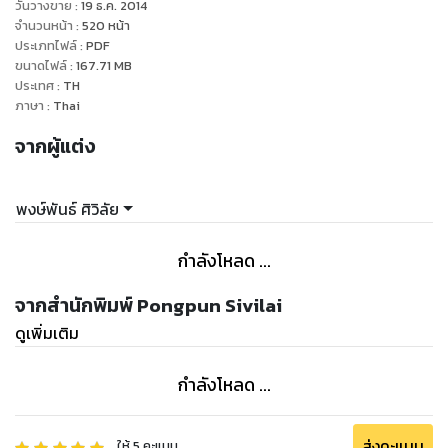
วันวางขาย
:
19 ธ.ค. 2014
จำนวนหน้า
:
520
หน้า
ประเภทไฟล์
:
PDF
ขนาดไฟล์
:
167.71
MB
ประเทศ
:
TH
ภาษา
:
Thai
จากผู้แต่ง
พงษ์พันธ์ ศิวิลัย
กำลังโหลด ...
จากสำนักพิมพ์ Pongpun Sivilai
ดูเพิ่มเติม
กำลังโหลด ...
ส่งคะแนน
ให้
5
คะแนน