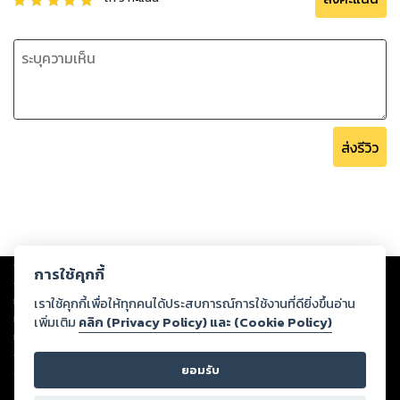
ส่งรีวิว
Copyright ©
2026
Storylog Co., Ltd. - สตอรี่ล็อกขอสงวนสิทธิ์ไม่รับผิดชอบ
การใช้คุกกี้
ต่อผลงานหรือเนื้อหาใดที่อัปโหลดผ่านเว็บไซต์และปรากฏว่าละเมิดสิทธิใน
ทรัพย์สินทางปัญญาของบุคคลอื่นหรือขัดต่อกฎหมายและศีลธรรม ดังนั้น ผู้อ่าน
เราใช้คุกกี้เพื่อให้ทุกคนได้ประสบการณ์การใช้งานที่ดียิ่งขึ้นอ่าน
ทุกท่านโปรดใช้วิจารณญาณในการกลั่นกรองด้วยตนเอง และหากท่านพบว่าส่วน
เพิ่มเติม
คลิก (Privacy Policy) และ (Cookie Policy)
หนึ่งส่วนใดขัดต่อกฎหมายและศีลธรรม กรุณาแจ้งมายังบริษัท เพื่อทีมงานจะได้
ดำเนินการในทันที ทั้งนี้ ทางสตอรี่ล็อกขอสงวนลิขสิทธิ์ตามพระราชบัญญัติ
ยอมรับ
ลิขสิทธิ์ พ.ศ. 2537 (ฉบับล่าสุด)