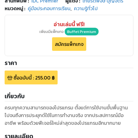
สำนักพิมพ์
:
IDC Premier
ผู้แต่ง :
เกียรติพงษ์ บุญจิตร
หมวดหมู่
:
คู่มือประกอบการเรียน
,
ความรู้ทั่วไป
อ่านเล่มนี้ ฟรี!
เพียงมีแพ็กเกจ
Buffet Premium
สมัครแพ็กเกจ
ราคา
ซื้อฉบับนี้
:
255.00
฿
เกี่ยวกับ
ครบทุกความสามารถของโปรแกรม ตั้งแต่การใช้งานขั้นพื้นฐาน
ไปจนถึงการประยุกต์ใช้ในการทำงานจริง จากประสปการณ์มือ
อาชีพ พร้อมด้วยฟีเจอร์ใหม่ล่าสุดของโปรแกรมอีกมากมาย
รายละเอียด