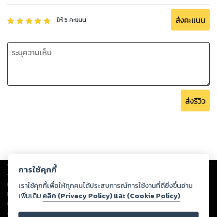
ส่งคะแนน
ให้
5
คะแนน
ส่งรีวิว
Copyright ©
2026
Storylog Co., Ltd. - สตอรี่ล็อกขอสงวนสิทธิ์ไม่รับผิดชอบ
การใช้คุกกี้
ต่อผลงานหรือเนื้อหาใดที่อัปโหลดผ่านเว็บไซต์และปรากฏว่าละเมิดสิทธิใน
ทรัพย์สินทางปัญญาของบุคคลอื่นหรือขัดต่อกฎหมายและศีลธรรม ดังนั้น ผู้อ่าน
เราใช้คุกกี้เพื่อให้ทุกคนได้ประสบการณ์การใช้งานที่ดียิ่งขึ้นอ่าน
ทุกท่านโปรดใช้วิจารณญาณในการกลั่นกรองด้วยตนเอง และหากท่านพบว่าส่วน
เพิ่มเติม
คลิก (Privacy Policy) และ (Cookie Policy)
หนึ่งส่วนใดขัดต่อกฎหมายและศีลธรรม กรุณาแจ้งมายังบริษัท เพื่อทีมงานจะได้
ดำเนินการในทันที ทั้งนี้ ทางสตอรี่ล็อกขอสงวนลิขสิทธิ์ตามพระราชบัญญัติ