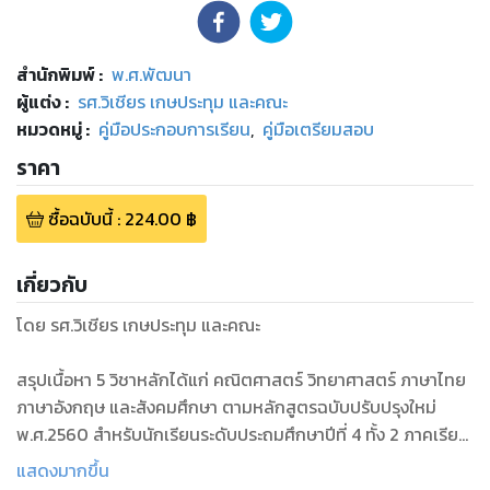
สำนักพิมพ์
:
พ.ศ.พัฒนา
ผู้แต่ง :
รศ.วิเชียร เกษประทุม และคณะ
หมวดหมู่
:
คู่มือประกอบการเรียน
,
คู่มือเตรียมสอบ
ราคา
ซื้อฉบับนี้
:
224.00
฿
เกี่ยวกับ
โดย รศ.วิเชียร เกษประทุม และคณะ
สรุปเนื้อหา 5 วิชาหลักได้แก่ คณิตศาสตร์ วิทยาศาสตร์ ภาษาไทย
ภาษาอังกฤษ และสังคมศึกษา ตามหลักสูตรฉบับปรับปรุงใหม่
พ.ศ.2560 สำหรับนักเรียนระดับประถมศึกษาปีที่ 4 ทั้ง 2 ภาคเรียน
และแบบทดสอบแต่ละสาระ และแบบทดสอบปลายภาค พร้อมเฉลย
แสดงมากขึ้น
ละเอียด สำหรับนักเรียนใช้ทบทวนเพื่อเตรียมพร้อมได้ทั้งในการ