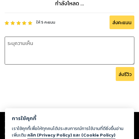
กำลังโหลด ...
ส่งคะแนน
ให้
5
คะแนน
ส่งรีวิว
Copyright ©
2026
Storylog Co., Ltd. - สตอรี่ล็อกขอสงวนสิทธิ์ไม่รับผิดชอบ
การใช้คุกกี้
ต่อผลงานหรือเนื้อหาใดที่อัปโหลดผ่านเว็บไซต์และปรากฏว่าละเมิดสิทธิใน
ทรัพย์สินทางปัญญาของบุคคลอื่นหรือขัดต่อกฎหมายและศีลธรรม ดังนั้น ผู้อ่าน
เราใช้คุกกี้เพื่อให้ทุกคนได้ประสบการณ์การใช้งานที่ดียิ่งขึ้นอ่าน
ทุกท่านโปรดใช้วิจารณญาณในการกลั่นกรองด้วยตนเอง และหากท่านพบว่าส่วน
เพิ่มเติม
คลิก (Privacy Policy) และ (Cookie Policy)