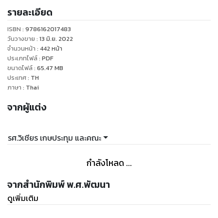
รายละเอียด
สอบกลางภาคและปลายภาค
ISBN :
9786162017483
วันวางขาย
:
13 มิ.ย. 2022
จำนวนหน้า
:
442
หน้า
ประเภทไฟล์
:
PDF
ขนาดไฟล์
:
65.47
MB
ประเทศ
:
TH
ภาษา
:
Thai
จากผู้แต่ง
รศ.วิเชียร เกษประทุม และคณะ
กำลังโหลด ...
จากสำนักพิมพ์ พ.ศ.พัฒนา
ดูเพิ่มเติม