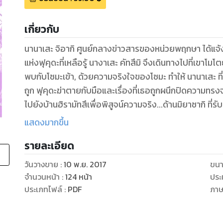
เกี่ยวกับ
นานาเสะ จิอากิ ศูนย์กลางข่าวสารของหน่วยพฤกษา ได้แจ้งข่า
แห่งฟุคุดะที่เหลือรู้ นางาเสะ คัทสึมิ จึงเดินทางไปที่เขาโม
พบกับโซมะเข้า, ด้วยความจริงใจของโซมะ ทำให้ นานาเสะ ที่แ
ถูก ฟุคุดะฆ่าตายกับมือและเรื่องที่เธอถูกผนึกปิดความทรง
ไปยังบ้านฮิรามัทสึเพื่อพิสูจน์ความจริง...ด้านมิยาซากิ ที่
การนำของอะกิระ และเปิดฉากบุกเข้าไปยังดินแดนฟุคุดะตะว
แสดงมากขึ้น
รายละเอียด
วันวางขาย
:
10 พ.ย. 2017
ขนา
จำนวนหน้า
:
124
หน้า
ประ
ประเภทไฟล์
:
PDF
ภา