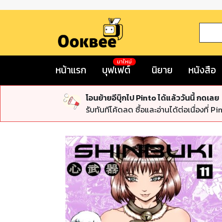
มาใหม่
หน้าแรก
บุฟเฟต์
นิยาย
หนังสือ
โอนย้ายอีบุ๊กไป Pinto ได้แล้ววันนี้ กดเลย
รับทันทีโค้ดลด ซื้อและอ่านได้ต่อเนื่องที่ Pi