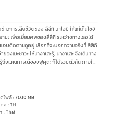
วการเสียชีวิตของ สึสึกิ นาโอมิ ให้แก่เท็นไซจิ
โตยามะ เพื่อเยี่ยมศพของสึสึกิ ระหว่างทางเธอได้
อบติดตามดูอยู่ เลือกที่จะบอกความจริงที่ สึสึกิ
จำของเมะซาวะ ให้นางาเสะรู้, นางาเสะ จึงเดินทาง
รับรู้ถึงแผนการณ์ของฟุคุดะ ก็ได้รวมตัวกัน ภายใต้
ันตกทันที
ดไฟล์
:
70.10
MB
เทศ
:
TH
ษา
:
Thai