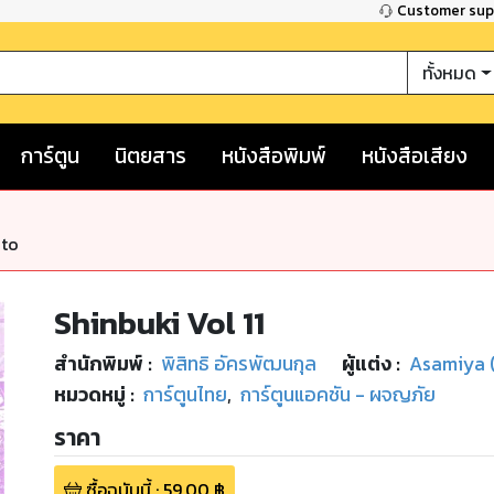
Customer su
ทั้งหมด
การ์ตูน
นิตยสาร
หนังสือพิมพ์
หนังสือเสียง
nto
Shinbuki Vol 11
สำนักพิมพ์
:
พิสิทธิ อัครพัฒนกุล
ผู้แต่ง :
Asamiya (
หมวดหมู่
:
การ์ตูนไทย
,
การ์ตูนแอคชัน - ผจญภัย
ราคา
ซื้อฉบับนี้
:
59.00
฿