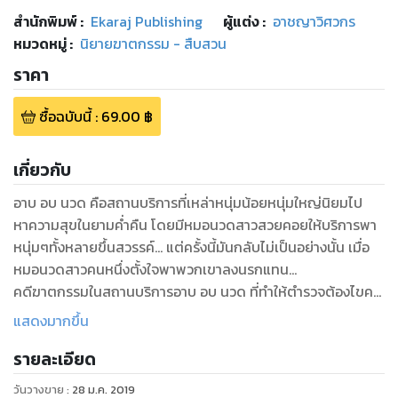
สำนักพิมพ์
:
Ekaraj Publishing
ผู้แต่ง :
อาชญาวิศวกร
หมวดหมู่
:
นิยายฆาตกรรม - สืบสวน
ราคา
ซื้อฉบับนี้
:
69.00
฿
เกี่ยวกับ
อาบ อบ นวด คือสถานบริการที่เหล่าหนุ่มน้อยหนุ่มใหญ่นิยมไป
หาความสุขในยามค่ำคืน โดยมีหมอนวดสาวสวยคอยให้บริการพา
หนุ่มๆทั้งหลายขึ้นสวรรค์... แต่ครั้งนี้มันกลับไม่เป็นอย่างนั้น เมื่อ
หมอนวดสาวคนหนึ่งตั้งใจพาพวกเขาลงนรกแทน...
คดีฆาตกรรมในสถานบริการอาบ อบ นวด ที่ทำให้ตำรวจต้องไขคดี
จนหัวหมุนได้เปิดม่านขึ้นแล้ว
แสดงมากขึ้น
รายละเอียด
วันวางขาย
:
28 ม.ค. 2019