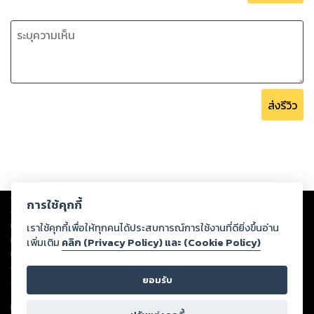
ส่งรีวิว
Copyright ©
2026
Storylog Co., Ltd. - สตอรี่ล็อกขอสงวนสิทธิ์ไม่รับผิดชอบ
การใช้คุกกี้
ต่อผลงานหรือเนื้อหาใดที่อัปโหลดผ่านเว็บไซต์และปรากฏว่าละเมิดสิทธิใน
ทรัพย์สินทางปัญญาของบุคคลอื่นหรือขัดต่อกฎหมายและศีลธรรม ดังนั้น ผู้อ่าน
เราใช้คุกกี้เพื่อให้ทุกคนได้ประสบการณ์การใช้งานที่ดียิ่งขึ้นอ่าน
ทุกท่านโปรดใช้วิจารณญาณในการกลั่นกรองด้วยตนเอง และหากท่านพบว่าส่วน
เพิ่มเติม
คลิก (Privacy Policy) และ (Cookie Policy)
หนึ่งส่วนใดขัดต่อกฎหมายและศีลธรรม กรุณาแจ้งมายังบริษัท เพื่อทีมงานจะได้
ดำเนินการในทันที ทั้งนี้ ทางสตอรี่ล็อกขอสงวนลิขสิทธิ์ตามพระราชบัญญัติ
ยอมรับ
ลิขสิทธิ์ พ.ศ. 2537 (ฉบับล่าสุด)
For support: member@ookbee.com