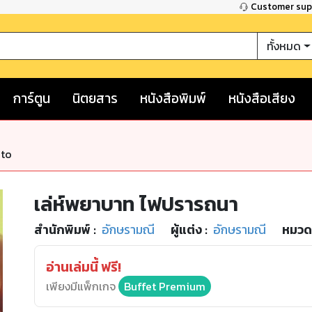
Customer su
ทั้งหมด
การ์ตูน
นิตยสาร
หนังสือพิมพ์
หนังสือเสียง
nto
เล่ห์พยาบาท ไฟปรารถนา
สำนักพิมพ์
:
อักษรามณี
ผู้แต่ง :
อักษรามณี
หมวดห
อ่านเล่มนี้ ฟรี!
เพียงมีแพ็กเกจ
Buffet Premium