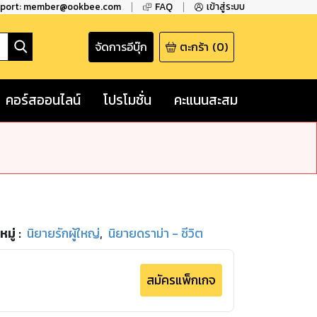
pport: member@ookbee.com
FAQ
เข้าสู่ระบบ
จัดการอีบุ๊ก
ตะกร้า
(
0
)
คอร์สออนไลน์
โปรโมชั่น
คะแนนสะสม
มู่
:
นิยายรักผู้ใหญ่
,
นิยายดราม่า - ชีวิต
สมัครแพ็กเกจ