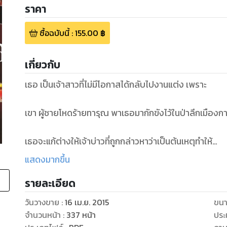
ราคา
ซื้อฉบับนี้
:
155.00
฿
เกี่ยวกับ
เธอ เป็นเจ้าสาวที่ไม่มีโอกาสได้กลับไปงานแต่ง เพราะ
เขา ผู้ชายโหดร้ายทารุณ พาเธอมากักขังไว้ในป่าลึกเมือง
เธอจะแก้ต่างให้เจ้าบ่าวที่ถูกกล่าวหาว่าเป็นต้นเหตุทำให้
แสดงมากขึ้น
น้องสาวของ เขา เสียสติ ได้เช่นไร ในเมื่อเขาไม่เคยฟังเหต
รายละเอียด
หากแต่เล่ห์แห่งความพยาบาทนั้นกลับจุดไฟปรารถนา
วันวางขาย
:
16 เม.ย. 2015
ขนา
จำนวนหน้า
:
337
หน้า
ประ
จนบุรุษใจหินเช่นเขากลับต้องถลำลึกเข้าสู่บ่วงรักเกินจะหัก