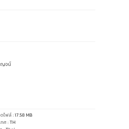
กาญจน์
ุผล
ดไฟล์
:
17.58
MB
เทศ
:
TH
ห้ามใจ