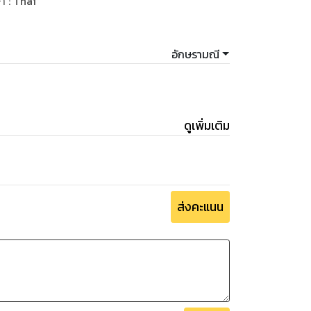
ษา
:
Thai
อักษรามณี
ดูเพิ่มเติม
ส่งคะแนน