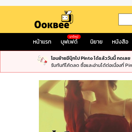
มาใหม่
หน้าแรก
บุฟเฟต์
นิยาย
หนังสือ
โอนย้ายอีบุ๊กไป Pinto ได้แล้ววันนี้ กดเลย
รับทันทีโค้ดลด ซื้อและอ่านได้ต่อเนื่องที่ Pi