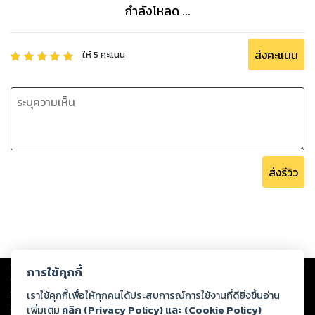
กำลังโหลด ...
ส่งคะแนน
ให้
5
คะแนน
ส่งรีวิว
Copyright ©
2026
Storylog Co., Ltd. - สตอรี่ล็อกขอสงวนสิทธิ์ไม่รับผิดชอบ
การใช้คุกกี้
ต่อผลงานหรือเนื้อหาใดที่อัปโหลดผ่านเว็บไซต์และปรากฏว่าละเมิดสิทธิใน
ทรัพย์สินทางปัญญาของบุคคลอื่นหรือขัดต่อกฎหมายและศีลธรรม ดังนั้น ผู้อ่าน
เราใช้คุกกี้เพื่อให้ทุกคนได้ประสบการณ์การใช้งานที่ดียิ่งขึ้นอ่าน
ทุกท่านโปรดใช้วิจารณญาณในการกลั่นกรองด้วยตนเอง และหากท่านพบว่าส่วน
เพิ่มเติม
คลิก (Privacy Policy) และ (Cookie Policy)