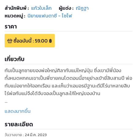
สำนักพิมพ์
:
แก้วใบเล็ก
ผู้แต่ง :
ณิฏฐา
หมวดหมู่
:
นิยายแฟนตาซี - ไซไฟ
ราคา
ซื้อฉบับนี้
:
59.00
฿
เกี่ยวกับ
กันเป็นลูกชายของพ่อใหญ่ศิลากับแม่ใหญ่ปุ่น ซึ่งเขามีพี่น้อง
ทั้งหมดหกคนเขาเป็นพี่ชายคนโตตอนนี้อายุย่างเข้ายี่สิบสามปี พ่อ
กับแม่อยากให้ออกเรือน และเห็นว่าเอมอรมีฐานะดีมีไร่นาหลายสิบ
ไร่พ่อกับแม่จึงได้จับจองเป็นลูกสะใภ้ใหญ่ของบ้าน
“จั่งได๋ข่อยกะบ่อแต่ง” กันยืนกรานกับพ่อแม่ขณะที่แม่ของฝ่าย
แสดงมากขึ้น
หญิงกลับไปแล้ว
รายละเอียด
“จั่งได๋มึงกะต้องแต่ง มึงไปอุ้มลูกสาวเพิ่นแล้ว ลูกเพิ่นเสียหาย”
วันวางขาย
:
24 มี.ค. 2023