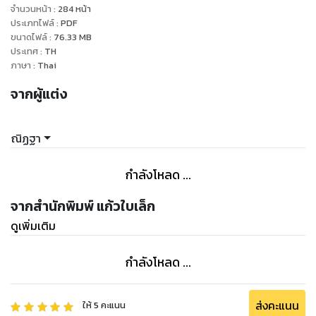
ศิลาดุลูกเสียงแข็ง เขาไม่เคยยอมให้ใครมาต่อว่าถึงเรือนฟรีๆ อีก
จำนวนหน้า
:
284
หน้า
อย่างพ่อกับแม่ของเขาก็ชอบเอมอรยังไงก็ไม่ยอมเปลี่ยนใจง่ายๆ
ประเภทไฟล์
:
PDF
ขนาดไฟล์
:
76.33
MB
กันได้แต่นั่งเงียบไม่กล้าเถียงพ่ออีก เขารู้ว่าพ่อเขาโหดแค่ไหน ถ้า
ประเทศ
:
TH
เกิดทะเลาะกันไปมีหวังโดนหวายลงหลังแน่ วันนี้เขาต้องไปเจอหน้า
ภาษา
:
Thai
เอมอรด้วยเพราะต้องไปเกี่ยวข้าวช่วยว่าที่เมียในอนาคต บรรดา
จากผู้แต่ง
ลูกๆ อีกทั้งห้าคนได้แต่นั่งเงียบเมื่อเห็นพ่อกำลังโกรธเพราะไม่
อยากโดนหางเลขไปด้วย
ณิฏฐา
กำลังโหลด ...
จากสำนักพิมพ์ แก้วใบเล็ก
ดูเพิ่มเติม
กำลังโหลด ...
ส่งคะแนน
ให้
5
คะแนน