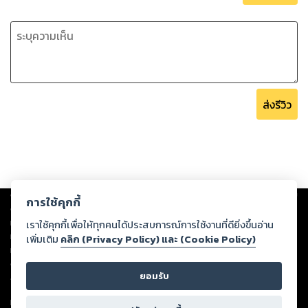
ส่งรีวิว
Copyright ©
2026
Storylog Co., Ltd. - สตอรี่ล็อกขอสงวนสิทธิ์ไม่รับผิดชอบ
การใช้คุกกี้
ต่อผลงานหรือเนื้อหาใดที่อัปโหลดผ่านเว็บไซต์และปรากฏว่าละเมิดสิทธิใน
ทรัพย์สินทางปัญญาของบุคคลอื่นหรือขัดต่อกฎหมายและศีลธรรม ดังนั้น ผู้อ่าน
เราใช้คุกกี้เพื่อให้ทุกคนได้ประสบการณ์การใช้งานที่ดียิ่งขึ้นอ่าน
ทุกท่านโปรดใช้วิจารณญาณในการกลั่นกรองด้วยตนเอง และหากท่านพบว่าส่วน
เพิ่มเติม
คลิก (Privacy Policy) และ (Cookie Policy)
หนึ่งส่วนใดขัดต่อกฎหมายและศีลธรรม กรุณาแจ้งมายังบริษัท เพื่อทีมงานจะได้
ดำเนินการในทันที ทั้งนี้ ทางสตอรี่ล็อกขอสงวนลิขสิทธิ์ตามพระราชบัญญัติ
ยอมรับ
ลิขสิทธิ์ พ.ศ. 2537 (ฉบับล่าสุด)
For support: member@ookbee.com