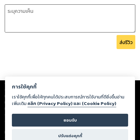
ส่งรีวิว
Copyright ©
2026
Storylog Co., Ltd. - สตอรี่ล็อกขอสงวนสิทธิ์ไม่รับผิดชอบ
การใช้คุกกี้
ต่อผลงานหรือเนื้อหาใดที่อัปโหลดผ่านเว็บไซต์และปรากฏว่าละเมิดสิทธิใน
ทรัพย์สินทางปัญญาของบุคคลอื่นหรือขัดต่อกฎหมายและศีลธรรม ดังนั้น ผู้อ่าน
เราใช้คุกกี้เพื่อให้ทุกคนได้ประสบการณ์การใช้งานที่ดียิ่งขึ้นอ่าน
ทุกท่านโปรดใช้วิจารณญาณในการกลั่นกรองด้วยตนเอง และหากท่านพบว่าส่วน
เพิ่มเติม
คลิก (Privacy Policy) และ (Cookie Policy)
หนึ่งส่วนใดขัดต่อกฎหมายและศีลธรรม กรุณาแจ้งมายังบริษัท เพื่อทีมงานจะได้
ดำเนินการในทันที ทั้งนี้ ทางสตอรี่ล็อกขอสงวนลิขสิทธิ์ตามพระราชบัญญัติ
ยอมรับ
ลิขสิทธิ์ พ.ศ. 2537 (ฉบับล่าสุด)
For support: member@ookbee.com
ปรับแต่งคุกกี้
Version
1.3.17