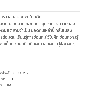
รื่องราวของยอดคนในอดีต
อนตนไม่เด่นฉาย ยอดคน...ผู้มากด้วยความถ่อม
ตน แต่ยามจำเป็น ยอดคนเหล่านี้ กลับเปล่ง
ารถ่อมตน เรียนรู้การซ่อนคมไว้ในฝัก ซ่อนความรู้
่คงเป็นยอดคนที่เหนือคน ยอดคน...ผู้ซ่อนคม กุม
ดไฟล์
:
25.37
MB
เทศ
:
TH
ษา
:
Thai