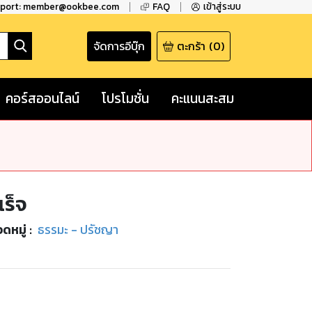
pport: member@ookbee.com
FAQ
เข้าสู่ระบบ
จัดการอีบุ๊ก
ตะกร้า
(
0
)
คอร์สออนไลน์
โปรโมชั่น
คะแนนสะสม
เร็จ
ดหมู่
:
ธรรมะ - ปรัชญา