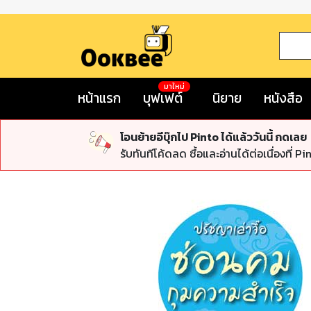
มาใหม่
หน้าแรก
บุฟเฟต์
นิยาย
หนังสือ
โอนย้ายอีบุ๊กไป Pinto ได้แล้ววันนี้ กดเลย
รับทันทีโค้ดลด ซื้อและอ่านได้ต่อเนื่องที่ Pi