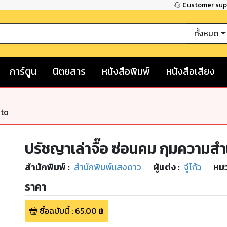
Customer su
ทั้งหมด
การ์ตูน
นิตยสาร
หนังสือพิมพ์
หนังสือเสียง
nto
ปรัชญาเล่าจื๊อ ซ่อนคม กุมความสำ
สำนักพิมพ์
:
สำนักพิมพ์แสงดาว
ผู้แต่ง :
จู๋โก้ว
หมว
ราคา
ซื้อฉบับนี้
:
65.00
฿