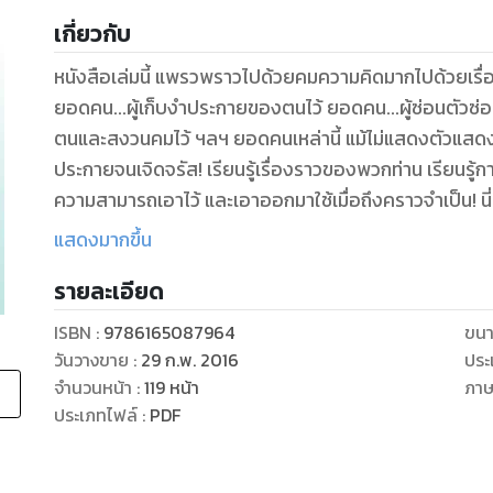
เกี่ยวกับ
หนังสือเล่มนี้ แพรวพราวไปด้วยคมความคิดมากไปด้วยเ
ยอดคน...ผู้เก็บงำประกายของตนไว้ ยอดคน...ผู้ซ่อนตัวซ่
ตนและสงวนคมไว้ ฯลฯ ยอดคนเหล่านี้ แม้ไม่แสดงตัวแสดง
ประกายจนเจิดจรัส! เรียนรู้เรื่องราวของพวกท่าน เรียนรู้ก
ความสามารถเอาไว้ และเอาออกมาใช้เมื่อถึงคราวจำเป็น! นี
ความสำเร็จ!
แสดงมากขึ้น
รายละเอียด
ISBN :
9786165087964
ขนา
วันวางขาย
:
29 ก.พ. 2016
ประ
จำนวนหน้า
:
119
หน้า
ภา
ประเภทไฟล์
:
PDF