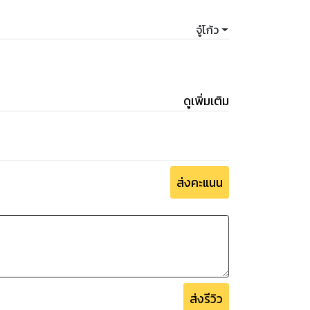
จู๋โก้ว
ดูเพิ่มเติม
ส่งคะแนน
ส่งรีวิว