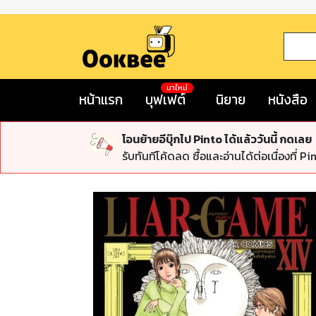
มาใหม่
หน้าแรก
บุฟเฟต์
นิยาย
หนังสือ
โอนย้ายอีบุ๊กไป Pinto ได้แล้ววันนี้ กดเลย
รับทันทีโค้ดลด ซื้อและอ่านได้ต่อเนื่องที่ Pi