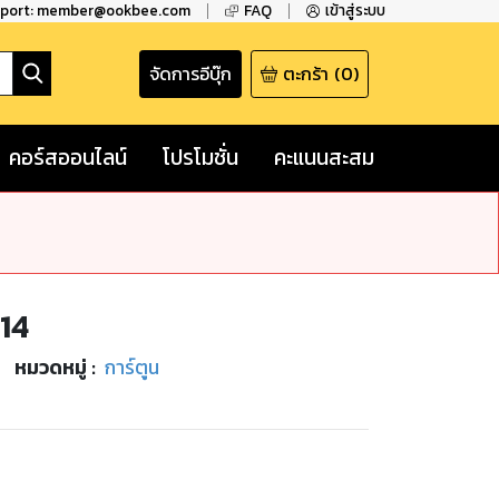
pport: member@ookbee.com
FAQ
เข้าสู่ระบบ
จัดการอีบุ๊ก
ตะกร้า
(
0
)
คอร์สออนไลน์
โปรโมชั่น
คะแนนสะสม
14
หมวดหมู่
:
การ์ตูน