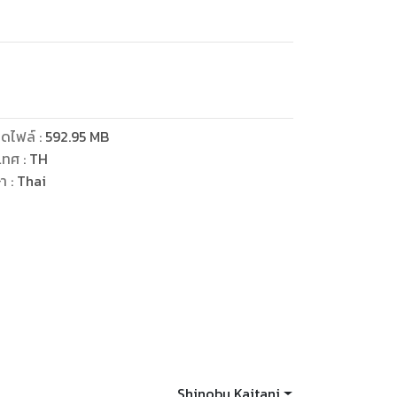
ดไฟล์
:
592.95
MB
เทศ
:
TH
ษา
:
Thai
Shinobu Kaitani