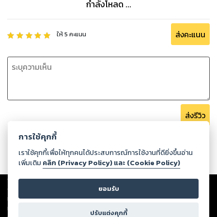
กำลังโหลด ...
ส่งคะแนน
ให้
5
คะแนน
ส่งรีวิว
การใช้คุกกี้
เราใช้คุกกี้เพื่อให้ทุกคนได้ประสบการณ์การใช้งานที่ดียิ่งขึ้นอ่าน
เพิ่มเติม
คลิก (Privacy Policy) และ (Cookie Policy)
Copyright ©
2026
Storylog Co., Ltd. - สตอรี่ล็อกขอสงวนสิทธิ์ไม่รับผิดชอบ
ต่อผลงานหรือเนื้อหาใดที่อัปโหลดผ่านเว็บไซต์และปรากฏว่าละเมิดสิทธิใน
ยอมรับ
ทรัพย์สินทางปัญญาของบุคคลอื่นหรือขัดต่อกฎหมายและศีลธรรม ดังนั้น ผู้อ่าน
ทุกท่านโปรดใช้วิจารณญาณในการกลั่นกรองด้วยตนเอง และหากท่านพบว่าส่วน
ปรับแต่งคุกกี้