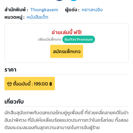
สำนักพิมพ์
:
Thongkasem
ผู้แต่ง :
หยางหงอิง
หมวดหมู่
:
หนังสือเด็ก
อ่านเล่มนี้ ฟรี!
เพียงมีแพ็กเกจ
Buffet Premium
สมัครแพ็กเกจ
ราคา
ซื้อฉบับนี้
:
199.00
฿
เกี่ยวกับ
นักสืบสุนัขเทพกับดอกเตอร์กบคู่หูเพื่อนซี้ ที่ช่วยคลี่คลายคดีในป่า
อันน่าพิศวง ที่มีเล่ห์เหลี่ยมร้อยแปดประการกว่าในครั้งก่อน ทั้งสอง
ต้องระดมสมองกันสุดความสามารถในการจับผู้ร้าย