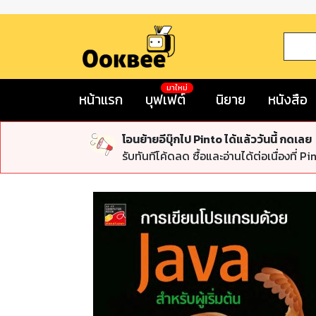
มาใหม่
หน้าแรก
บุฟเฟต์
นิยาย
หนังสือ
โอนย้ายอีบุ๊กไป Pinto ได้แล้ววันนี้ กดเลย
รับทันทีโค้ดลด ซื้อและอ่านได้ต่อเนื่องที่ Pi