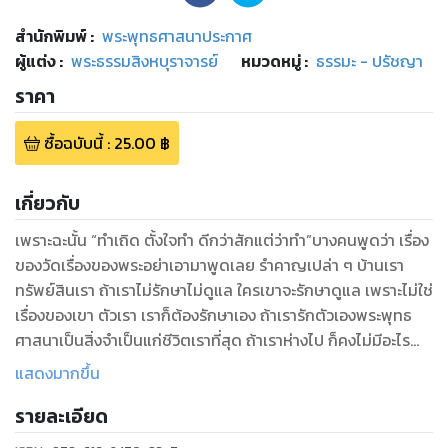
สำนักพิมพ์
:
พระพุทธศาสนาประกาศ
ผู้แต่ง :
พระธรรมสิงหบุราจารย์
หมวดหมู่
:
ธรรมะ - ปรัชญา
ราคา
ซื้อฉบับนี้
:
25.00
฿
เกี่ยวกับ
เพราะฉะนั้น “ทำเถิด ตั้งใจทำ ดีกว่าสักแต่ว่าทำ”บางคนพูดว่า เรื่อง
ของวัดเรื่องของพระอย่าเอามาพูดเลย รำคาญเปล่า ๆ บ้านเรา
ทรัพย์สินเรา ถ้าเราไม่รักษาไม่ดูแล ใครเขาจะรักษาดูแล เพราะไม่ใช่
เรื่องของเขา ตัวเรา เราก็ต้องรักษาเอง ถ้าเรารักตัวเองพระพุทธ
ศาสนาเป็นสิ่งจำเป็นแก่ชีวิตเราที่สุด ถ้าเราห่างไป ก็คงไม่มีอะไร
ทำให้เรายึดมั่นใจในตัวเราเองแบบไทย ๆได้ศรัทธา เป็นกำลังในการ
แสดงมากขึ้น
สร้างความสำเร็จที่ชอบที่ประเสริฐ เป็นพระพุทธพจน์ที่ควรแก่การ
รายละเอียด
ศึกษาโดยแท้