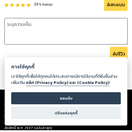
ส่งคะแนน
ให้
5
คะแนน
ส่งรีวิว
การใช้คุกกี้
เราใช้คุกกี้เพื่อให้ทุกคนได้ประสบการณ์การใช้งานที่ดียิ่งขึ้นอ่าน
เพิ่มเติม
คลิก (Privacy Policy) และ (Cookie Policy)
Copyright ©
2026
Storylog Co., Ltd. - สตอรี่ล็อกขอสงวนสิทธิ์ไม่รับผิดชอบ
ต่อผลงานหรือเนื้อหาใดที่อัปโหลดผ่านเว็บไซต์และปรากฏว่าละเมิดสิทธิใน
ยอมรับ
ทรัพย์สินทางปัญญาของบุคคลอื่นหรือขัดต่อกฎหมายและศีลธรรม ดังนั้น ผู้อ่าน
ทุกท่านโปรดใช้วิจารณญาณในการกลั่นกรองด้วยตนเอง และหากท่านพบว่าส่วน
ปรับแต่งคุกกี้
หนึ่งส่วนใดขัดต่อกฎหมายและศีลธรรม กรุณาแจ้งมายังบริษัท เพื่อทีมงานจะได้
ดำเนินการในทันที ทั้งนี้ ทางสตอรี่ล็อกขอสงวนลิขสิทธิ์ตามพระราชบัญญัติ
ลิขสิทธิ์ พ.ศ. 2537 (ฉบับล่าสุด)