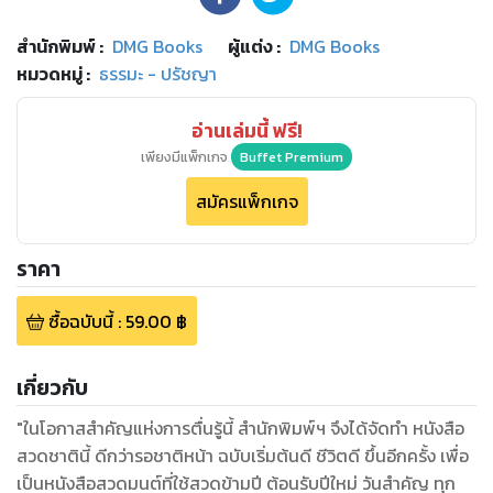
สำนักพิมพ์
:
DMG Books
ผู้แต่ง :
DMG Books
หมวดหมู่
:
ธรรมะ - ปรัชญา
อ่านเล่มนี้ ฟรี!
เพียงมีแพ็กเกจ
Buffet Premium
สมัครแพ็กเกจ
ราคา
ซื้อฉบับนี้
:
59.00
฿
เกี่ยวกับ
"ในโอกาสสำคัญแห่งการตื่นรู้นี้ สำนักพิมพ์ฯ จึงได้จัดทำ หนังสือ
สวดชาตินี้ ดีกว่ารอชาติหน้า ฉบับเริ่มต้นดี ชีวิตดี ขึ้นอีกครั้ง เพื่อ
เป็นหนังสือสวดมนต์ที่ใช้สวดข้ามปี ต้อนรับปีใหม่ วันสำคัญ ทุก