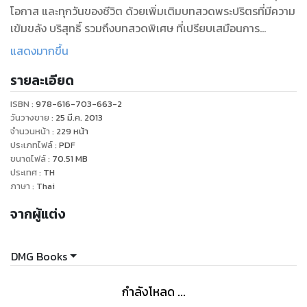
โอกาส และทุกวันของชีวิต ด้วยเพิ่มเติมบทสวดพระปริตรที่มีความ
เข้มขลัง บริสุทธิ์ รวมถึงบทสวดพิเศษ ที่เปรียบเสมือนการ
อาราธนาพระรัตนตรัย และสิ่งดีงามทั่วสากลมาร่วมให้พรดีที่สุดแก่
แสดงมากขึ้น
ผู้ที่ได้สวดมนต์ รวมถึงคนรอบข้าง เทวดา เจ้ากรรมนายเวร ฯลฯ
รายละเอียด
เพื่อเป็นสิริมงคลแก่ชีวิต และขจัดปัดเป่าสิ่งที่เป็นอวมงคล อุปัทว
อันตรายทั้งปวงให้พ้นไป และยังประโยชน์ให้ทุกช่วงของชีวิตเกิด
ISBN :
978-616-703-663-2
แต่สิ่งดีงาม
วันวางขาย
:
25 มี.ค. 2013
จำนวนหน้า
:
229
หน้า
ประเภทไฟล์
:
PDF
เหนือไปกว่านั้น หนังสือสวดมนต์เล่มนี้ ยังเป็นการย้ำเตือนถึงความ
ขนาดไฟล์
:
70.51
MB
โชคดีที่เรายังมีลมหายใจ ยังมีร่างกายใช้ทำความดี และไม่ปล่อยให้
ประเทศ
:
TH
เวลาแห่งชีวิตผ่านเลยไปอย่างไร้ประโยชน์ และใช้โอกาสแห่งการได้
ภาษา
:
Thai
เกิดมาเป็นมนุษย์ให้คุ้มค่าที่สุด ดังพระพุทธภาษิตตรัสเตือนเอาไว้
จากผู้แต่ง
ว่า ""ความดี ความเพียร ควรรีบกระทำเสียตั้งแต่วันนี้ทีเดียว เพราะ
ว่าใครเล่าจะรู้ว่าความตายจะมาต่อหรือไม่ในวันพรุ่งนี้""
DMG Books
เริ่มต้นดี ชีวิตดี ขอให้มีแต่สิ่งดีๆ เกิดขึ้นกับทุกชีวิตบนโลกใบนี้…
ตลอดไป"
กำลังโหลด ...