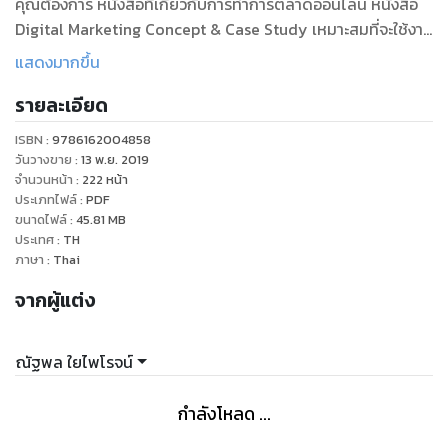
คุณต้องการ หนังสือที่เกี่ยวกับการทำการตลาดออนไลน์ หนังสือ
Digital Marketing Concept & Case Study เหมาะสมที่จะใช้งาน
เป็นคู่มือสำหรับการตลาดออนไลน์อย่างยิ่ง
แสดงมากขึ้น
รายละเอียด
ISBN :
9786162004858
วันวางขาย
:
13 พ.ย. 2019
จำนวนหน้า
:
222
หน้า
ประเภทไฟล์
:
PDF
ขนาดไฟล์
:
45.81
MB
ประเทศ
:
TH
ภาษา
:
Thai
จากผู้แต่ง
ณัฐพล ใยไพโรจน์
กำลังโหลด ...