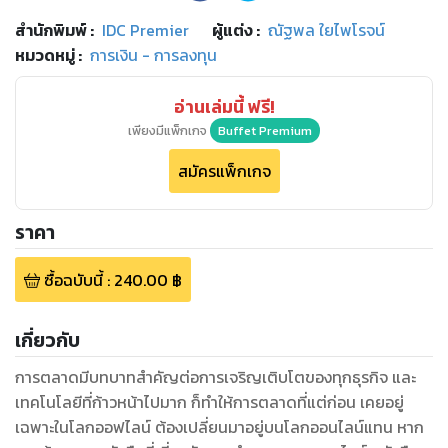
สำนักพิมพ์
:
IDC Premier
ผู้แต่ง :
ณัฐพล ใยไพโรจน์
หมวดหมู่
:
การเงิน - การลงทุน
อ่านเล่มนี้ ฟรี!
เพียงมีแพ็กเกจ
Buffet Premium
สมัครแพ็กเกจ
ราคา
ซื้อฉบับนี้
:
240.00
฿
เกี่ยวกับ
การตลาดมีบทบาทสำคัญต่อการเจริญเติบโตของทุกธุรกิจ และ
เทคโนโลยีที่ก้าวหน้าไปมาก ก็ทำให้การตลาดที่แต่ก่อน เคยอยู่
เฉพาะในโลกออฟไลน์ ต้องเปลี่ยนมาอยู่บนโลกออนไลน์แทน หาก