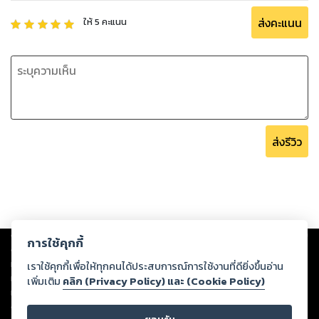
ส่งคะแนน
ให้
5
คะแนน
ส่งรีวิว
Copyright ©
2026
Storylog Co., Ltd. - สตอรี่ล็อกขอสงวนสิทธิ์ไม่รับผิดชอบ
การใช้คุกกี้
ต่อผลงานหรือเนื้อหาใดที่อัปโหลดผ่านเว็บไซต์และปรากฏว่าละเมิดสิทธิใน
ทรัพย์สินทางปัญญาของบุคคลอื่นหรือขัดต่อกฎหมายและศีลธรรม ดังนั้น ผู้อ่าน
เราใช้คุกกี้เพื่อให้ทุกคนได้ประสบการณ์การใช้งานที่ดียิ่งขึ้นอ่าน
ทุกท่านโปรดใช้วิจารณญาณในการกลั่นกรองด้วยตนเอง และหากท่านพบว่าส่วน
เพิ่มเติม
คลิก (Privacy Policy) และ (Cookie Policy)
หนึ่งส่วนใดขัดต่อกฎหมายและศีลธรรม กรุณาแจ้งมายังบริษัท เพื่อทีมงานจะได้
ดำเนินการในทันที ทั้งนี้ ทางสตอรี่ล็อกขอสงวนลิขสิทธิ์ตามพระราชบัญญัติ