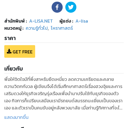
สำนักพิมพ์
:
A-LISA.NET
ผู้แต่ง :
A-lisa
หมวดหมู่
:
ความรู้ทั่วไป
,
โหราศาสตร์
ราคา
GET FREE
เกี่ยวกับ
พื่อให้จิตใจมีที่พึ่งสาหรับยึดเหนี่ยว ลดความเครียดและคลาย
ความวิตกกังวล ผู้เขียนจึงได้เริ่มศึกษาศาสตร์เรื่องฮวงจุ้ยและการ
เสริมดวงให้ธุรกิจเจริญรุ่งเรืองเพื่อนำมาปรับใช้กับธุรกิจของตัว
เอง กิจการก็เปรียบเสมือนเรามีรถยนต์สมรรถนะเยี่ยมเป็นของเรา
เอง และตัวเราเป็นคนขับอยู่หลังพวงมาลัย เมื่อท่านรู้ทิศทางที่จะไป
ถึงให้ถึงที่หมาย ความสาเร็จที่หวังไว้ก็คงไม่ไกลเกินเอื้อมเหมือนมี
แสดงมากขึ้น
แผนที่ช่วยนำทาง