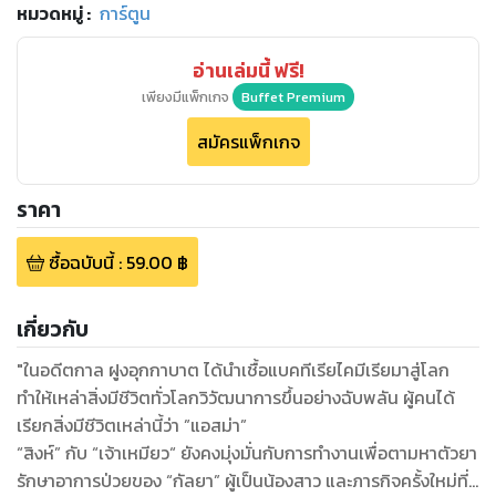
หมวดหมู่
:
การ์ตูน
อ่านเล่มนี้ ฟรี!
เพียงมีแพ็กเกจ
Buffet Premium
สมัครแพ็กเกจ
ราคา
ซื้อฉบับนี้
:
59.00
฿
เกี่ยวกับ
"ในอดีตกาล ฝูงอุกกาบาต ได้นำเชื้อแบคทีเรียไคมีเรียมาสู่โลก
ทำให้เหล่าสิ่งมีชีวิตทั่วโลกวิวัฒนาการขึ้นอย่างฉับพลัน ผู้คนได้
เรียกสิ่งมีชีวิตเหล่านี้ว่า ”แอสม่า”
“สิงห์” กับ “เจ้าเหมียว“ ยังคงมุ่งมั่นกับการทำงานเพื่อตามหาตัวยา
รักษาอาการป่วยของ “กัลยา” ผู้เป็นน้องสาว และภารกิจครั้งใหม่ที่