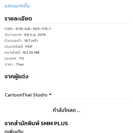
ใหญ่โตเหนือความคาดหมายกำลังรอพวกเขาอยู่ ขณะเดียวกัน
แสดงมากขึ้น
เส้นทางสู่การเป็นเรสเซอร์ของ “ชุติภา” ก็ยิ่งยุ่งเหยิงวุ่นวายขึ้น
รายละเอียด
เรื่อยๆ!! มอนสเตอร์แบทเทิล สุดมันส์ ของเหล่าแอสม่าเรสเซอร์
ดำเนินมาถึงเล่ม 4 แล้ว!!
ISBN :
978-616-369-178-1
"
วันวางขาย
:
09 ก.ย. 2019
จำนวนหน้า
:
187
หน้า
ประเภทไฟล์
:
PDF
ขนาดไฟล์
:
162.55
MB
ประเทศ
:
TH
ภาษา
:
Thai
จากผู้แต่ง
CartoonThai Studio
กำลังโหลด ...
จากสำนักพิมพ์ SMM PLUS
ดูเพิ่มเติม