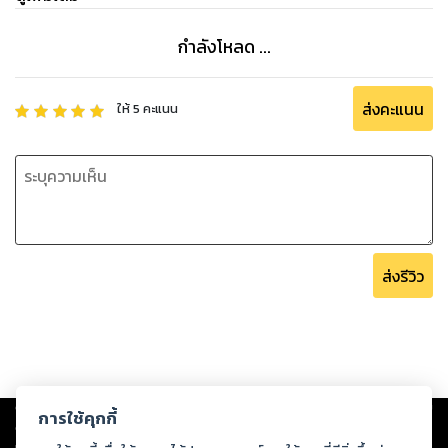
กำลังโหลด ...
ส่งคะแนน
ให้
5
คะแนน
ส่งรีวิว
Copyright ©
2026
Storylog Co., Ltd. - สตอรี่ล็อกขอสงวนสิทธิ์ไม่รับผิดชอบ
การใช้คุกกี้
ต่อผลงานหรือเนื้อหาใดที่อัปโหลดผ่านเว็บไซต์และปรากฏว่าละเมิดสิทธิใน
ทรัพย์สินทางปัญญาของบุคคลอื่นหรือขัดต่อกฎหมายและศีลธรรม ดังนั้น ผู้อ่าน